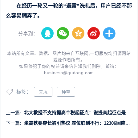
在经历一轮又一轮的“避雷”洗礼后，用户已经不那
么容易糊弄了。
分享到：
本站所有文章、数据、图片均来自互联网,一切版权均归源网站
或源作者所有。
如果侵犯了你的权益请来信告知我们删除。邮箱：
business@qudong.com
标签：
天坑
种草
上一篇:
北大教授不支持提高个税起征点：说提高起征点是“何不食肉糜”
下一篇:
坐高铁要穿长裤引热议 座位脏到不行：12306回应随时可更换 专家支招