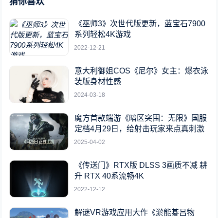
猜你喜欢
《巫师3》次世代版更新，蓝宝石7900
系列轻松4K游戏
2022-12-21
意大利御姐COS《尼尔》女主：爆衣泳
装版身材性感
2024-03-18
魔方首款端游《暗区突围：无限》国服
定档4月29日，给射击玩家来点真刺激
2025-04-02
《传送门》RTX版 DLSS 3画质不减 耕
升 RTX 40系流畅4K
2022-12-12
解谜VR游戏应用大作《淤能碁吕物