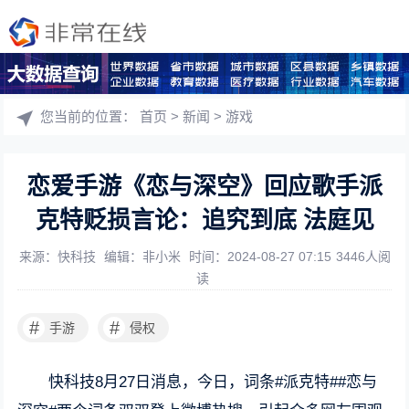
您当前的位置：
首页
>
新闻
>
游戏
恋爱手游《恋与深空》回应歌手派
克特贬损言论：追究到底 法庭见
来源：快科技
编辑：非小米
时间：2024-08-27 07:15
3446人阅
读
#
#
手游
侵权
快科技8月27日消息，今日，词条#派克特##恋与