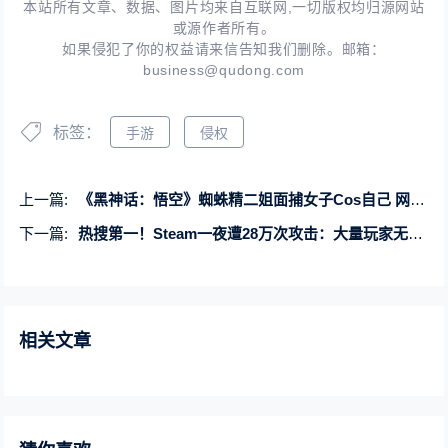
本站所有文章、数据、图片均来自互联网,一切版权均归源网站
或源作者所有。
如果侵犯了你的权益请来信告知我们删除。邮箱：
business@qudong.com
标签：
手游
侵权
上一篇:
《黑神话：悟空》蜘蛛精二姐面捕女子Cos自己 网友惊叹：一模一样
下一篇:
热搜第一！Steam一夜遭28万次攻击：大量玩家无法登入
相关文章