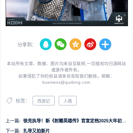
分享到：
本站所有文章、数据、图片均来自互联网,一切版权均归源网站
或源作者所有。
如果侵犯了你的权益请来信告知我们删除。邮箱：
business@qudong.com
标签：
西游记
人偶
上一篇:
徐克执导！新《射雕英雄传》官宣定档2025大年初一 肖战饰演郭靖
下一篇:
扎导又拍新片