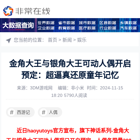
您当前的位置：
首页
>
新闻
>
娱乐
金角大王与银角大王可动人偶开启
预定：超逼真还原童年记忆
来源：3DM游戏网
编辑：非小米
时间：2024-11-15
18:20
5790人阅读
#
#
西游记
人偶
近日haoyutoys官方宣布，旗下神话系列-金角大