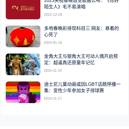
2023央视春晚首支歌曲公布：《你好
陌生人》毛不易演唱
2022-12-29
多地春晚彩排现科目三 网友：悬着的
心死了
2024-01-16
金角大王与银角大王可动人偶开启预
定：超逼真还原童年记忆
2024-11-15
迪士尼儿童动画或因LGBT话题停播一
集：变性少年参加女子排球赛
2024-11-17