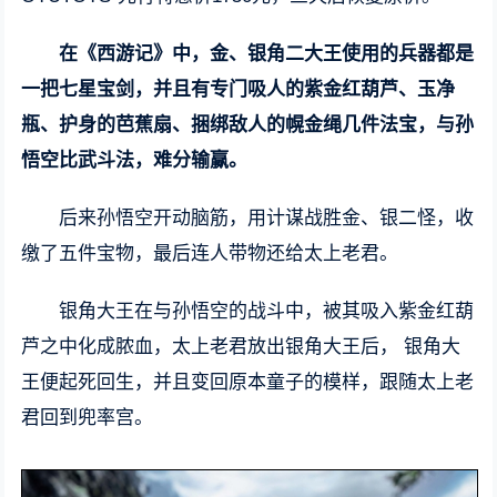
在《西游记》中，金、银角二大王使用的兵器都是
一把七星宝剑，并且有专门吸人的紫金红葫芦、玉净
瓶、护身的芭蕉扇、捆绑敌人的幌金绳几件法宝，与孙
悟空比武斗法，难分输赢。
后来孙悟空开动脑筋，用计谋战胜金、银二怪，收
缴了五件宝物，最后连人带物还给太上老君。
银角大王在与孙悟空的战斗中，被其吸入紫金红葫
芦之中化成脓血，太上老君放出银角大王后， 银角大
王便起死回生，并且变回原本童子的模样，跟随太上老
君回到兜率宫。