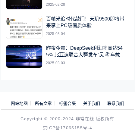
2025-02-28
百帧光追时代敲门！天玑9500即将带
来掌上PC级画质体验
2025-08-04
昨夜今晨：DeepSeek利润率高达54
5% 比亚迪联合大疆发布“灵鸢”车载无
人机系统
2025-03-03
网站地图
所有文章
标签合集
关于我们
联系我们
Copyright © 2000-2024 非常在线 版权所有
京ICP备17065155号-4