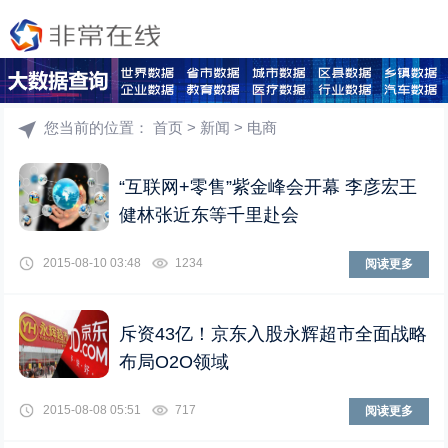
您当前的位置：
首页
>
新闻
>
电商
“互联网+零售”紫金峰会开幕 李彦宏王
健林张近东等千里赴会
2015-08-10 03:48
1234
阅读更多
斥资43亿！京东入股永辉超市全面战略
布局O2O领域
2015-08-08 05:51
717
阅读更多