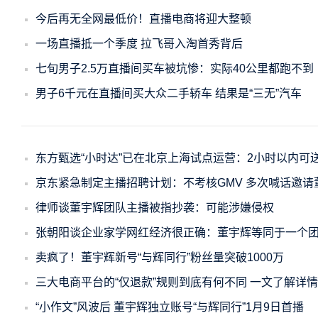
今后再无全网最低价！直播电商将迎大整顿
一场直播抵一个季度 拉飞哥入淘首秀背后
七旬男子2.5万直播间买车被坑惨：实际40公里都跑不到
男子6千元在直播间买大众二手轿车 结果是“三无”汽车
东方甄选“小时达”已在北京上海试点运营：2小时以内可
京东紧急制定主播招聘计划：不考核GMV 多次喊话邀请
律师谈董宇辉团队主播被指抄袭：可能涉嫌侵权
张朝阳谈企业家学网红经济很正确：董宇辉等同于一个
卖疯了！董宇辉新号“与辉同行”粉丝量突破1000万
三大电商平台的“仅退款”规则到底有何不同 一文了解详情
“小作文”风波后 董宇辉独立账号“与辉同行”1月9日首播