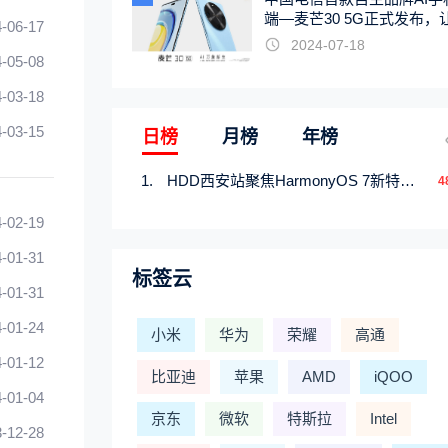
端—麦芒30 5G正式发布，
-06-17
触手可及
2024-07-18
-05-08
-03-18
-03-15
日榜
月榜
年榜
HDD西安站聚焦HarmonyOS 7新特性，解锁从互联到智能的应用开发新范式
4
-02-19
-01-31
标签云
-01-31
-01-24
小米
华为
荣耀
高通
-01-12
比亚迪
苹果
AMD
iQOO
-01-04
京东
微软
特斯拉
Intel
-12-28