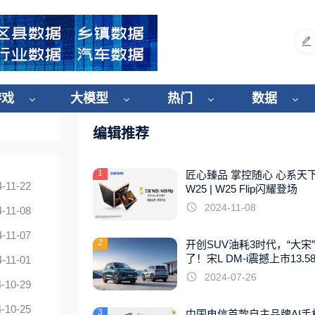
游戏
大模型
热门
数据
编辑推荐
1
匠心臻品 掌控随心 心系天
4-11-22
W25 | W25 Flip闪耀登场
2024-11-08
4-11-08
4-11-07
2
开创SUV油耗3时代，“大宋
了！宋L DM-i震撼上市13.5
4-11-01
起
2024-07-26
-10-29
-10-25
3
中国电信首款自主品牌AI手