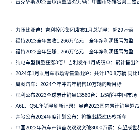
雷克萨斯2023全球销量超82万辆：中国市场排名第二独占
力压比亚迪！吉利控股集团发布1月总销量：超29万辆
福特2023全年营收1.266万亿元！全年净利润扭亏为盈
福特2023全年狂赚1.266万亿元！全年净利润扭亏为盈
纯电车型销量狂涨3倍！吉利发布1月成绩单：累计售出21
2024年1月乘用车市场零售量出炉：共计170.8万辆 同比
岚图汽车：2024全年冲击年销售10万辆的新目标
宾利公布2023全球累计销量13560台：1/5销往中国市场
A6L、Q5L年销量刷新记录！奥迪2023国内累计销量超7
奔驰公布2024年度计划公布：将推出超过15款新车
中国2023年汽车产销首次双双突破3000万辆：有望成