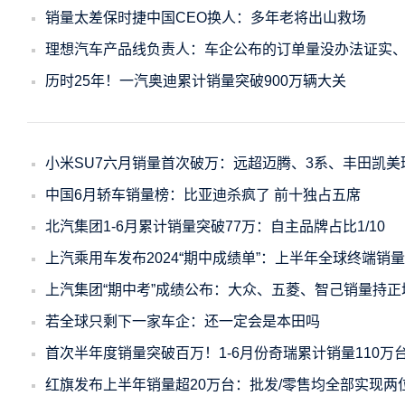
销量太差保时捷中国CEO换人：多年老将出山救场
理想汽车产品线负责人：车企公布的订单量没办法证实
历时25年！一汽奥迪累计销量突破900万辆大关
小米SU7六月销量首次破万：远超迈腾、3系、丰田凯美
中国6月轿车销量榜：比亚迪杀疯了 前十独占五席
北汽集团1-6月累计销量突破77万：自主品牌占比1/10
上汽乘用车发布2024“期中成绩单”：上半年全球终端销量超
上汽集团“期中考”成绩公布：大众、五菱、智己销量持正
若全球只剩下一家车企：还一定会是本田吗
首次半年度销量突破百万！1-6月份奇瑞累计销量110万
红旗发布上半年销量超20万台：批发/零售均全部实现两