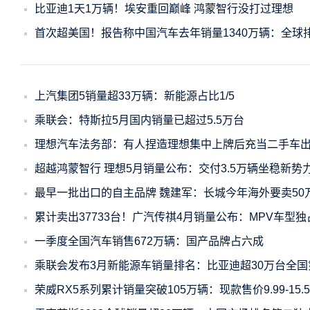
比亚迪1天1万辆！埃安重回巅峰 鸿蒙智行没打过理想
首次超美国！报告称中国汽车去年销量1340万辆：全球
上汽集团5销量超33万辆：新能源占比1/5
乘联会：特斯拉5月国内销量已超过5.5万台
理想汽车法务部：有人捏造理想集中上牌后充当二手车
超越鸿蒙智行 理想5月销量公布：交付3.5万辆坐稳新势
最早一批出口的自主品牌 魏建军：长城今年海外要卖50
累计卖出37733台！广汽传祺4月销量公布：MPV车型独占
一季度全国汽车销售672万辆：国产品牌占六成
乘联会发布3月新能源车销量排名：比亚迪超30万台全国
荣威RX5系列累计销量突破105万辆：现款售价9.99-15.