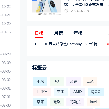
端—麦芒30 5G正式发布，
-10-22
触手可及
2024-07-18
-10-21
-10-20
-10-16
日榜
月榜
年榜
HDD西安站聚焦HarmonyOS 7新特性，解锁从互联到智能的应用开发新范式
4
-08-28
-08-09
标签云
-08-05
-08-02
小米
华为
荣耀
高通
-08-01
比亚迪
苹果
AMD
iQOO
-07-31
京东
微软
特斯拉
Intel
-07-30