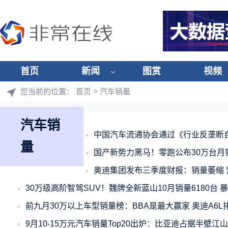
首页
新闻
图赏
视频
您当前的位置：
首页
> 汽车销量
汽车销
中国汽车流通协会通过《行业反垄断
量
国产新势力黑马！零跑公布30万台月
奥迪集团发布三季度财报：销量萎缩 
30万级高阶智驾SUV！魏牌全新蓝山10月销量6180台 暴增
前九月30万以上车型销量榜：BBA是最大赢家 奥迪A6L
9月10-15万元汽车销量Top20出炉：比亚迪占据半壁江山