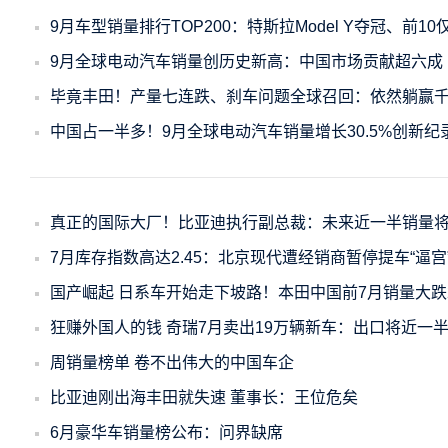
9月车型销量排行TOP200：特斯拉Model Y夺冠、前10
9月全球电动汽车销量创历史新高：中国市场贡献超六成
毕竟丰田！产量七连跌、刹车问题全球召回：依然躺赢
中国占一半多！9月全球电动汽车销量增长30.5%创新纪
真正的国际大厂！比亚迪执行副总裁：未来近一半销量
7月库存指数高达2.45：北京现代遭经销商暂停提车“逼宫
国产崛起 日系车开始走下坡路！本田中国前7月销量大跌2
狂赚外国人的钱 奇瑞7月卖出19万辆新车：出口将近一
周销量榜单 卷不出伟大的中国车企
比亚迪刚出海丰田就失速 董事长：王位危矣
6月豪华车销量榜公布：问界缺席