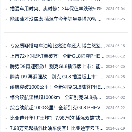
插混车用时爽、卖时惨：3年保值率跌破50%
2024-07-04
能加油才没焦虑 插混车今年销量暴增70% 增速是纯电车4倍
2024-06-25
专家质疑插电车油箱比燃油车还大 博主怒怼：强制你加满油才能走了吗
2024-06-15
上市72小时即订单破万！全新GL8陆尊PHEV正式发运并将开启交付
2024-06-12
腾势D9再迎强敌！别克GL8插混版上市：能超过GL8的只有绿牌GL8
2024-04-25
腾势 D9 再迎强敌！别克 GL8 插混版上市：能超过 GL8 的只有绿牌 GL
2024-04-25
续航突破1000公里！全新别克GL8陆尊PHEV开启预订
2024-04-15
综合续航里程超1000km！全新别克GL8插混版动力公布
2024-04-02
综合续航超1000公里！全新别克GL8 PHEV谍照曝光
2024-03-22
比亚迪开年甩“王炸”！7.98万的“插混双雄”决战合资燃油车
2024-02-20
7.98万元起插混比油车便宜！比亚迪李云飞：谁还会买燃油车呢
2024-02-19