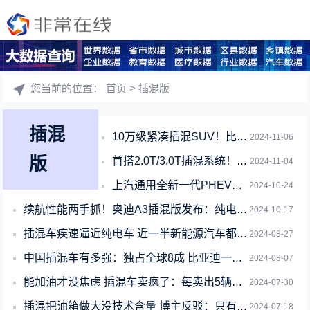
您当前的位置：
首页
> 插混版
插混
10万级紧凑插混SUV！比亚迪宋Pro DM-i上市首月销量31780辆
2024-11-06
版
首搭2.0T/3.0T插混系统！全新奥迪A5 Avant PHEV曝光：2025
2024-11-04
上汽通用全新一代PHEV定名“真龙插混”：串并联双电机
2024-10-24
续航性能两手抓！奥迪A3插混版发布：纯电续航143公里
2024-10-17
插混车疾速逼近纯电车 近一半新能源汽车都能加油了
2024-08-27
中国插混车有多强：独占全球8成 比亚迪一家占4成
2024-08-07
能加油才没焦虑 插混车卖疯了：每卖出5辆车就有1辆
2024-07-30
插混把油箱做大没技术含量 博主反驳：只有好的原生平台才能如此
2024-07-18