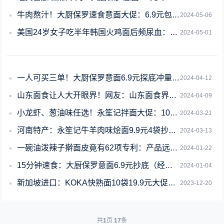
牛肉熬汁！大厨保罗速食意面大促：6.9元包邮到手
2024-05-06
美国24岁女子吃半年韩国火鸡面后频尿血：确诊肾结石
2024-05-01
一人可买三单！大厨保罗意面6.9元探底冲量：新手也能做美食
2024-04-12
山东面食让人大开眼界！网友：山东面食界需要考研实锤了
2024-04-09
小龙虾、葱油味任选！永笙记拌面大促：10元到手4包
2024-03-21
河南特产：永笙记牛羊肉味烩面9.9元4袋抄底大促
2024-03-13
一碗油泼辣子擀面皮竟有62项专利：产品远销海外
2024-01-22
15分钟速食：大厨保罗意面6.9元抄底（经典番茄/黑椒牛肉）
2024-01-04
新加坡进口：KOKA快熟面10袋19.9元大促（商超59元）
2023-12-20
共
1
页
17
条