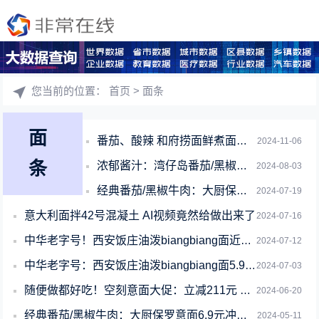
您当前的位置：
首页
> 面条
面
番茄、酸辣 和府捞面鲜煮面官方大促 6袋仅38元
2024-11-06
条
浓郁酱汁：湾仔岛番茄/黑椒肉酱意面5.9元/袋大促（京东14元）
2024-08-03
经典番茄/黑椒牛肉：大厨保罗意面6.5元新底
2024-07-19
意大利面拌42号混凝土 AI视频竟然给做出来了
2024-07-16
中华老字号！西安饭庄油泼biangbiang面近期新低：5.3元/盒
2024-07-12
中华老字号：西安饭庄油泼biangbiang面5.96元发车
2024-07-03
随便做都好吃！空刻意面大促：立减211元 5盒到手89元
2024-06-20
经典番茄/黑椒牛肉：大厨保罗意面6.9元冲量大促
2024-05-11