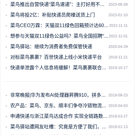
菜鸟推出自营快递“菜鸟速递”：主打好用不贵 最快半日达
2023-06-28
菜鸟将投2亿：补贴快递员爬楼送货上门
2023-01-10
菜鸟CEO万霖：天猫双11绿色回箱预计达600万个，半程回箱量逼近去年全程
2022-11-11
想参与天猫双11绿色公益吗？菜鸟全国招聘“纸箱换蛋劝导师”
2022-11-01
菜鸟驿站：继续为消费者免费保管快递
2020-04-29
对标菜鸟裹裹？百世快递上线小米快递平台
2019-11-21
快递单泄露个人信息将缓解！菜鸟裹裹联合闲鱼上线“隐私寄”
2019-10-17
非常晚报|华为发布AI处理器昇腾910，拼多多欲打造物流信息平台对标菜鸟
2019-08-23
农产品：菜鸟、京东、顺丰们争夺冷链物流的新战场？
2019-04-03
申通快递与浙江菜鸟达成合作 实现全链路数字化升级
2019-03-27
菜鸟驿站遭网友吐槽：究竟是方便了我们，还是方便了快递员？
2019-01-13