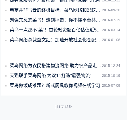
极有家服务再升级携菜鸟推出国内家装仓配网
2016-12-12
电商并非马云的终极目标，菜鸟网络和蚂蚁金服才是
2016-09-20
刘强东惹怒菜鸟！遭到抨击：你不懂平台共享！
2016-07-19
菜鸟一点都不“菜”！首轮融资超百亿估值近500亿！
2016-03-14
菜鸟网络总裁童文红：加速开放社会化仓配网络
2016-01-08
菜鸟网络为农民搭建物流网络 助力农产品走出去
2015-12-24
天猫联手菜鸟网络 为双11打造“最强物流”
2015-10-19
菜鸟做饭成难题？新式厨具教你视频在线学习
2015-07-09
共
1
页
43
条