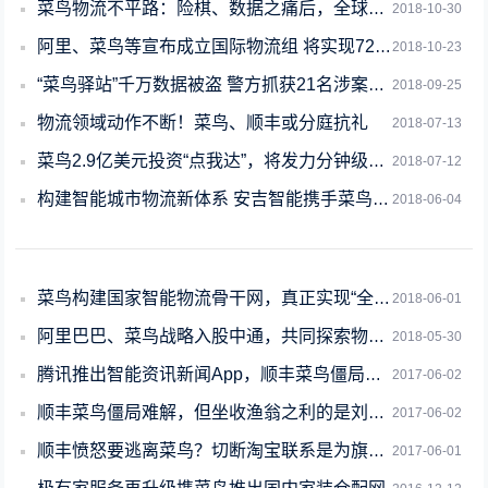
菜鸟物流不平路：险棋、数据之痛后，全球化也面临新挑战？
2018-10-30
阿里、菜鸟等宣布成立国际物流组 将实现72小时全球必达目标
2018-10-23
“菜鸟驿站”千万数据被盗 警方抓获21名涉案嫌疑人
2018-09-25
物流领域动作不断！菜鸟、顺丰或分庭抗礼
2018-07-13
菜鸟2.9亿美元投资“点我达”，将发力分钟级配送
2018-07-12
构建智能城市物流新体系 安吉智能携手菜鸟展示智慧物流解决方案
2018-06-04
菜鸟构建国家智能物流骨干网，真正实现“全球买、全球卖”
2018-06-01
阿里巴巴、菜鸟战略入股中通，共同探索物流新机遇
2018-05-30
腾讯推出智能资讯新闻App，顺丰菜鸟僵局难解
2017-06-02
顺丰菜鸟僵局难解，但坐收渔翁之利的是刘强东！
2017-06-02
顺丰愤怒要逃离菜鸟？切断淘宝联系是为旗下丰巢讨公道！
2017-06-01