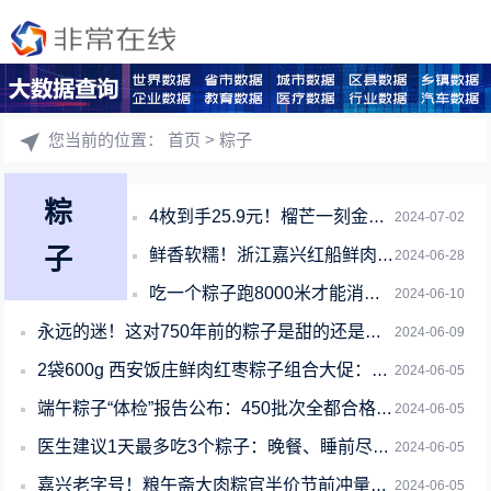
您当前的位置：
首页
> 粽子
粽
4枚到手25.9元！榴芒一刻金枕榴莲冰粽3.5折发车
2024-07-02
子
鲜香软糯！浙江嘉兴红船鲜肉粽子大促：14.9元到手10个
2024-06-28
吃一个粽子跑8000米才能消耗掉 专家：进食要适量
2024-06-10
永远的迷！这对750年前的粽子是甜的还是咸的：一旦打开就无法复原
2024-06-09
2袋600g 西安饭庄鲜肉红枣粽子组合大促：券后到手9.68元
2024-06-05
端午粽子“体检”报告公布：450批次全都合格！医生建议1天最多吃3个
2024-06-05
医生建议1天最多吃3个粽子：晚餐、睡前尽量不吃
2024-06-05
嘉兴老字号！粮午斋大肉粽官半价节前冲量：19.9元买10个
2024-06-05