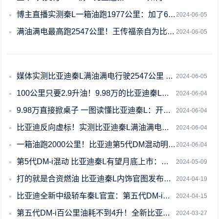
博主直播实测秦L一箱油跑1977公里：加了66.74L油 一公里折合0.27元
2024-06-05
满油满电最高跑2547公里！王传福亲自为比亚迪秦L首批车主交车
2024-06-05
媒体实测比亚迪秦L满油满电行驶2547公里 大V：正常能超过1500公里就给10
2024-06-05
100公里只要2.9升油！9.98万的比亚迪秦L让车企老板们睡不着了
2024-06-04
9.98万直接掀桌子 一图读懂比亚迪秦L：开创油耗2时代合资更头大
2024-06-04
比亚迪反向虚标！实测比亚迪秦L满油满电行驶2547公里
2024-06-04
一箱油跑2000公里！比亚迪第5代DM混动明天发布：无人之境
2024-06-04
第5代DM-i混动 比亚迪秦L有望月底上市：再给合资一记重拳
2024-05-09
打的就是合资燃油 比亚迪秦L内饰官图发布：首搭山水画境座舱
2024-04-19
比亚迪全新中级轿车秦L官宣：第五代DM-i混动来了
2024-04-15
第五代DM-i百公里油耗不到4升！全新比亚迪秦L实车曝光
2024-03-27