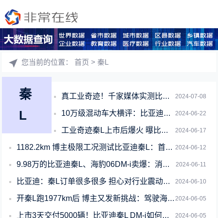
您当前的位置：
首页
> 秦L
秦
真工业奇迹！千家媒体实测比亚迪秦L：满油满电最远跑了2727公里
2024-07-08
L
10万级混动车大横评：比亚迪秦L油耗竟然不是最优！
2024-06-22
工业奇迹秦L上市后爆火 曝比亚迪单周订单破10万
2024-06-17
1182.2km 博主极限工况测试比亚迪秦L：首个达成千公里续航
2024-06-12
9.98万的比亚迪秦L、海豹06DM-i卖爆：消息称累计新增订单破8万
2024-06-11
比亚迪：秦L订单很多很多 担心对行业震动太大 决定先不发数据了
2024-06-10
开秦L跑1977km后 博主又发新挑战：驾驶海豹06DM-i战三台纯燃油
2024-06-05
上市3天交付5000辆！比亚迪秦L DM-i如何选：一图读懂
2024-06-05