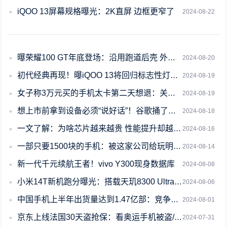
iQOO 13屏幕规格曝光：2K直屏 边框更窄了
2024-08-22
曝荣耀100 GT年底登场：沿用跑道后壳 外观更炫酷
2024-08-20
初代经典再现！曝iQOO 13将回归标志性灯带设计
2024-08-19
女子称3万元买的手机太卡第二天想退：关联品牌已成老赖
2024-08-19
想上市前拿到设备必须“说好话”！谷歌捅了评测博主职业底线
2024-08-18
一文了解：为啥芯片越来越贵 性能提升却越来越小
2024-08-16
一部只要1500块的手机：被这家公司给玩明白了
2024-08-14
新一代千元续航王者！vivo Y300现身数据库
2024-08-08
小米14T新机跑分曝光：搭载天玑8300 Ultra芯片
2024-08-06
中国手机上半年出货量达到1.47亿部：竞争依旧激烈
2024-08-01
京东上线法国30天盗抢保：看奥运手机被盗/抢赔新机
2024-07-31