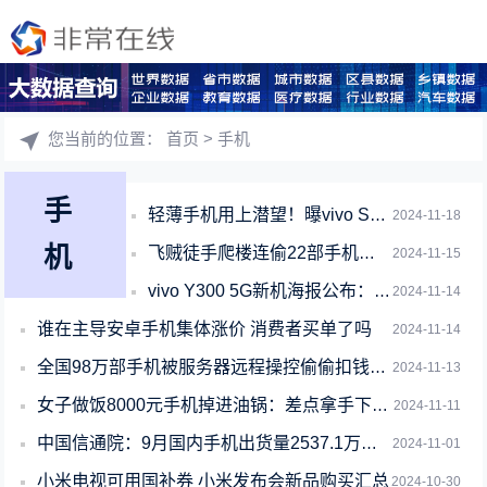
您当前的位置：
首页
> 手机
手
轻薄手机用上潜望！曝vivo S20系列首次搭载潜望长焦镜头
2024-11-18
机
飞贼徒手爬楼连偷22部手机：曾做过大楼外墙清洁
2024-11-15
vivo Y300 5G新机海报公布：镜头设计很特别
2024-11-14
谁在主导安卓手机集体涨价 消费者买单了吗
2024-11-14
全国98万部手机被服务器远程操控偷偷扣钱：主板被植入恶意程序
2024-11-13
女子做饭8000元手机掉进油锅：差点拿手下去捞 手机已报废
2024-11-11
中国信通院：9月国内手机出货量2537.1万部 国产占比大幅下滑
2024-11-01
小米电视可用国补券 小米发布会新品购买汇总
2024-10-30