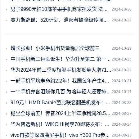
男子9990元拍10部苹果手机商家拒发货 法院：要给
2024-10-30
赛力斯辟谣：520计划、泄密者被降级传闻均属不实
2024-10-29
增长强劲！小米手机出货量稳居全球前三
2024-10-29
中国手机新三巨头诞生！华为升至第二 第一太稳了
2024-10-28
华为2024年前三季度旗舰手机发货量大增71%：Pura 70系列暴涨154%
2024-10-22
一部手机平均寿命约2.2年！我国每年产生4亿部废旧手机
2024-10-21
一个手机壳含泪赚你几百 为啥年轻人还要排队抢
2024-10-17
919元！HMD Barbie芭比联名翻盖机发布：粉色机身少女心爆棚
2024-08-28
稳坐全球前五！传音2024上半年净利润28.52亿 大涨35.68%
2024-08-27
华为智选新机！WIKO Hi畅享70即将发布：2024罕见的水滴屏
2024-08-24
vivo首款等深四曲屏手机！vivo Y300 Pro参数曝光：配6500mAh
2024-08-23