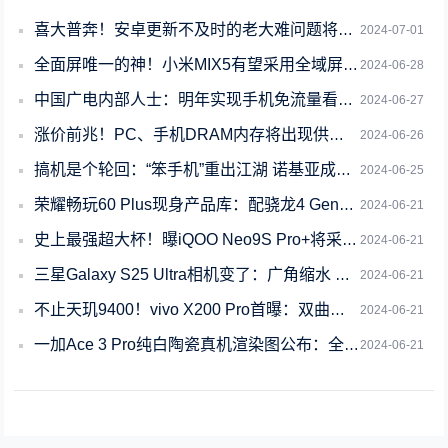
喜大普奔！安卓更新不及时的老大难问题将被解决
2024-07-01
全面屏唯一的神！小米MIX5有望采用全域屏下前摄：经典全陶瓷机身回归
2024-06-28
中国广电内部人士：明年实现手机免流量看电视 兼容另三家运营商
2024-06-27
涨价前兆！PC、手机DRAM内存将出现供应短缺
2024-06-26
搞机是个轮回：“笨手机”重出江湖 诺基亚成香饽饽了吗
2024-06-25
荣耀畅玩60 Plus现身产品库：配骁龙4 Gen2移动平台、6000mAh大电
2024-06-21
史上最强超大杯！曝iQOO Neo9S Pro+将采用单点超声波屏下指纹
2024-06-21
三星Galaxy S25 Ultra相机变了：广角缩水 但长焦更强了
2024-06-21
不止天玑9400！vivo X200 Pro首曝：双曲屏变等深四曲屏
2024-06-21
一加Ace 3 Pro纯白陶瓷真机渲染图公布：全新Ace标亮眼
2024-06-21