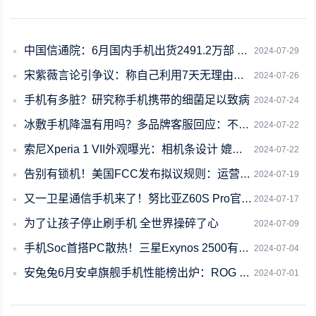
中国信通院：6月国内手机出货2491.2万部 国产手机占88.5%
2024-07-29
宋紫薇言论引争议：称自己利用7天无理由退货筛选产品
2024-07-26
手机有多脏？研究称手机携带的细菌足以致病
2024-07-24
冰敷手机降温有用吗？多品牌客服回应：不建议使用
2024-07-22
索尼Xperia 1 VII外观曝光：相机条设计 媲美Google Pixel
2024-07-22
告别有锁机！美国FCC发布拟议规则：运营商要在激活60天内解锁
2024-07-19
又一卫星通信手机来了！努比亚Z60S Pro官宣：实时语音双向卫星通话
2024-07-17
为了让孩子停止刷手机 全世界操碎了心
2024-07-09
手机Soc首搭PC散热！三星Exynos 2500有望用上HPB冷却技术
2024-07-04
安兔兔6月安卓旗舰手机性能榜出炉：ROG 8 Pro重回榜首
2024-07-01