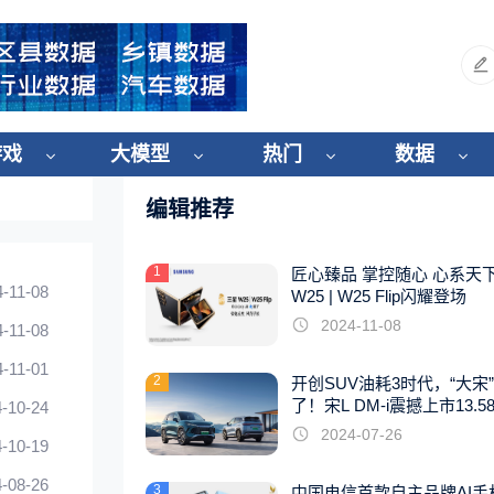
游戏
大模型
热门
数据
编辑推荐
1
匠心臻品 掌控随心 心系天
4-11-08
W25 | W25 Flip闪耀登场
2024-11-08
4-11-08
4-11-01
2
开创SUV油耗3时代，“大宋
了！宋L DM-i震撼上市13.5
-10-24
起
2024-07-26
-10-19
-08-26
3
中国电信首款自主品牌AI手