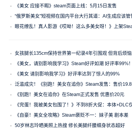
《美女 应接不暇》steam页面上线：5月15日发售
“俄罗斯美女”短视频在国内平台大行其道：AI生成应该管
眼花缭乱！真人影游《哎呦！这么多美女呀！》上架Ste
女孩腿长135cm保持世界第一纪录4年引围观 但背后烦
《美女，请别影响我学习》Steam好评如潮 好评率99%
《美女 请别影响我学习》好评率达到了惊人的99%
泛滥成灾！《别跑！美女在追你》Steam发售：售价19.
《别跑！美女在追你》在Steam正式发售 优惠价20元
《完蛋！我被美女包围了！》不到8折大促：本体+DLC仅
《自豪！美女全攻略》Steam褒贬不一：妹子美 剧本差
50岁林志玲晒美照上热搜 修长美腿纤腰细身状态超好