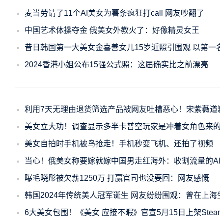
麦当劳请了11个AI美女为薯条疯狂打call 网友吵翻了
中国艺术体操夺金 俄美女外教火了：好像精灵女王
昔日韩国第一大美女金喜善女儿15岁近照引围观 以第一
2024香港小姐公布15强公式照：这届确实比之前漂亮
利用7天无理由退货筛选产品被网友吐槽恶心！宋紫薇道
美女立大功！调查显示多半卡普空玩家是冲着女角色来
美女自拍时手机被鸟抢走！手机秒变飞机、还拍了视频
当心！俄美女称要嫁就嫁中国男走红海外：收割流量的A
曝毛晓彤被欠薪1250万 打赢官司也没要回：网友感慨
韩国2024年传统美人冠军诞生 网友纷纷围观：曾在上海
6大美女包围！《美女 应接不暇》官宣5月15日上架Stea