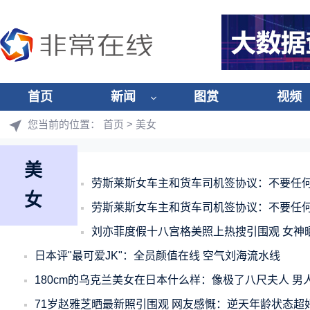
首页
新闻
图赏
视频
您当前的位置：
首页
> 美女
美
劳斯莱斯女车主和货车司机签协议：不要任何
女
劳斯莱斯女车主和货车司机签协议：不要任何
刘亦菲度假十八宫格美照上热搜引围观 女神
日本评"最可爱JK"：全员颜值在线 空气刘海流水线
180cm的乌克兰美女在日本什么样：像极了八尺夫人 男
71岁赵雅芝晒最新照引围观 网友感慨：逆天年龄状态超