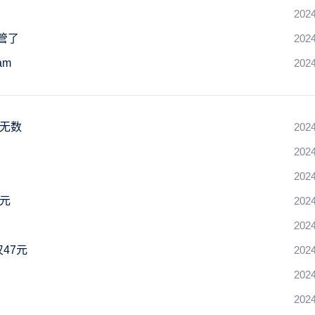
2024
管了
2024
am
2024
恼无数
2024
！
2024
2024
8元
2024
2024
47元
2024
2024
2024