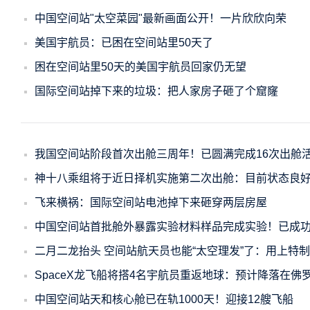
中国空间站"太空菜园"最新画面公开！一片欣欣向荣
美国宇航员：已困在空间站里50天了
困在空间站里50天的美国宇航员回家仍无望
国际空间站掉下来的垃圾：把人家房子砸了个窟窿
我国空间站阶段首次出舱三周年！已圆满完成16次出舱
神十八乘组将于近日择机实施第二次出舱：目前状态良
飞来横祸：国际空间站电池掉下来砸穿两层房屋
中国空间站首批舱外暴露实验材料样品完成实验！已成
二月二龙抬头 空间站航天员也能“太空理发”了：用上特
SpaceX龙飞船将搭4名宇航员重返地球：预计降落在佛
中国空间站天和核心舱已在轨1000天！迎接12艘飞船