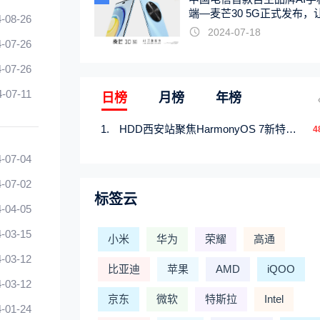
端—麦芒30 5G正式发布，
-08-26
触手可及
2024-07-18
-07-26
-07-26
4-07-11
日榜
月榜
年榜
HDD西安站聚焦HarmonyOS 7新特性，解锁从互联到智能的应用开发新范式
4
-07-04
-07-02
标签云
-04-05
-03-15
小米
华为
荣耀
高通
-03-12
比亚迪
苹果
AMD
iQOO
-03-12
京东
微软
特斯拉
Intel
-01-24