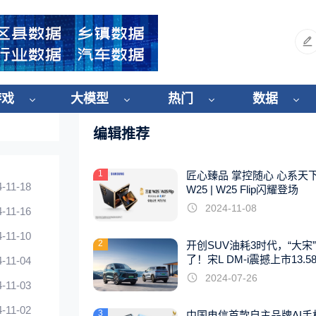
游戏
大模型
热门
数据
编辑推荐
1
匠心臻品 掌控随心 心系天
4-11-18
W25 | W25 Flip闪耀登场
2024-11-08
4-11-16
4-11-10
2
开创SUV油耗3时代，“大宋
了！宋L DM-i震撼上市13.5
4-11-04
起
2024-07-26
4-11-03
4-11-02
3
中国电信首款自主品牌AI手