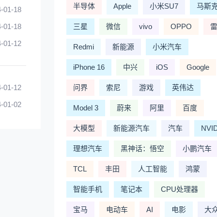
半导体
Apple
小米SU7
马斯
-01-18
-01-18
三星
微信
vivo
OPPO
-01-12
Redmi
新能源
小米汽车
iPhone 16
中兴
iOS
Google
-01-12
问界
索尼
游戏
英伟达
-01-02
Model 3
蔚来
阿里
百度
大模型
新能源汽车
汽车
NVI
理想汽车
黑神话：悟空
小鹏汽车
TCL
丰田
人工智能
鸿蒙
智能手机
笔记本
CPU处理器
宝马
电动车
AI
电影
大