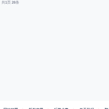
共
1
页
26
条