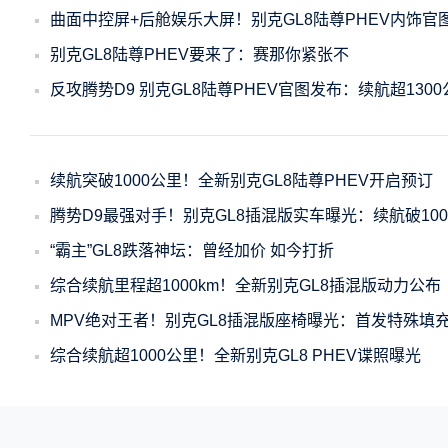
曲面中控屏+后舱娱乐大屏！别克GL8陆尊PHEV内饰官
别克GL8陆尊PHEV要来了：赛那你紧张不
反攻腾势D9 别克GL8陆尊PHEV官图发布：续航超1300
续航突破1000公里！全新别克GL8陆尊PHEV开启预订
腾势D9最强对手！别克GL8插混版实车曝光：续航破100
“霸主”GL8跌落神坛：曾经加价 如今打折
综合续航里程超1000km！全新别克GL8插混版动力公布
MPV绝对王者！别克GL8插混版座椅曝光：首发特殊填
综合续航超1000公里！全新别克GL8 PHEV谍照曝光