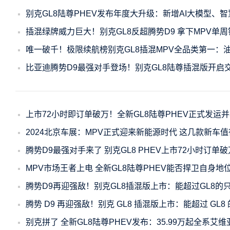
别克GL8陆尊PHEV发布年度大升级：新增AI大模型、
插混绿牌威力巨大！别克GL8反超腾势D9 拿下MPV单周
唯一破千！极限续航榜别克GL8插混MPV全品类第一：
比亚迪腾势D9最强对手登场！别克GL8陆尊插混版开启
上市72小时即订单破万！全新GL8陆尊PHEV正式发运
2024北京车展：MPV正式迎来新能源时代 这几款新车
腾势D9最强对手来了 别克GL8 PHEV上市72小时订单破
MPV市场王者上电 全新GL8陆尊PHEV能否捍卫自身地
腾势D9再迎强敌！别克GL8插混版上市：能超过GL8的只
腾势 D9 再迎强敌！别克 GL8 插混版上市：能超过 GL8
别克拼了 全新GL8陆尊PHEV发布：35.99万起全系艾维