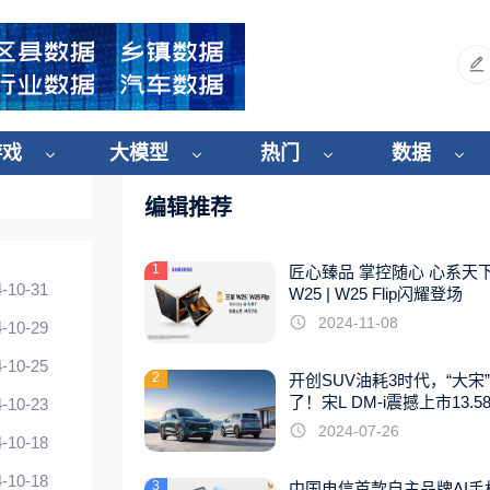
游戏
大模型
热门
数据
编辑推荐
1
匠心臻品 掌控随心 心系天
-10-31
W25 | W25 Flip闪耀登场
2024-11-08
-10-29
-10-25
2
开创SUV油耗3时代，“大宋
了！宋L DM-i震撼上市13.5
-10-23
起
2024-07-26
-10-18
-10-18
3
中国电信首款自主品牌AI手