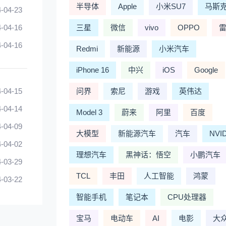
半导体
Apple
小米SU7
马斯
-04-23
-04-16
三星
微信
vivo
OPPO
-04-16
Redmi
新能源
小米汽车
iPhone 16
中兴
iOS
Google
-04-15
问界
索尼
游戏
英伟达
-04-14
Model 3
蔚来
阿里
百度
-04-09
大模型
新能源汽车
汽车
NVI
-04-02
理想汽车
黑神话：悟空
小鹏汽车
-03-29
TCL
丰田
人工智能
鸿蒙
-03-22
智能手机
笔记本
CPU处理器
宝马
电动车
AI
电影
大