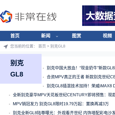
首页
新闻
图赏
视频
您当前的位置：
首页
> 别克GL8
别克
别克中国大放血！“现金奶牛”新款GL8
GL8
合资MPV真正的王者 新款别克世纪CEN
别克GL8插混技术加持！荣威iMAX8 
全新别克豪华MPV天花板世纪CENTURY即将预售：现款4
MPV销冠发力 别克GL8限时19.79万起：置换再减3万
别克全新GL8陆尊曝光：外观看齐世纪 内饰增配彩电沙