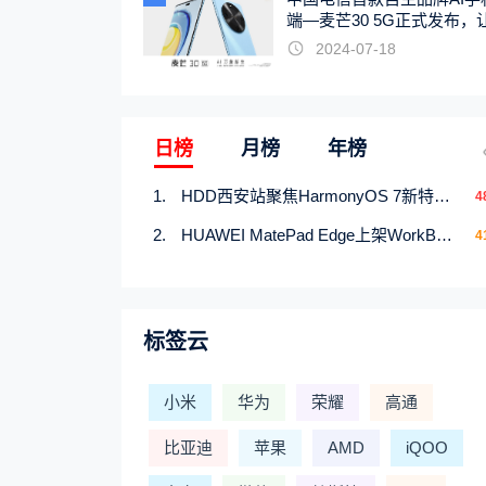
端—麦芒30 5G正式发布，
触手可及
2024-07-18
日榜
月榜
年榜
HDD西安站聚焦HarmonyOS 7新特性，解锁从互联到智能的应用开发新范式
4
HUAWEI MatePad Edge上架WorkBuddy鸿蒙PC版，说话就能干活的AI办公搭子
4
标签云
小米
华为
荣耀
高通
比亚迪
苹果
AMD
iQOO