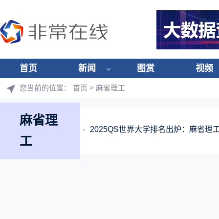
首页
新闻
图赏
视频
您当前的位置：
首页
> 麻省理工
麻省理
2025QS世界大学排名出炉：麻省理
工