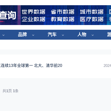
品牌
汽车
人物
工连续13年全球第一 北大、清华前20
2024
共
1
页
1
条