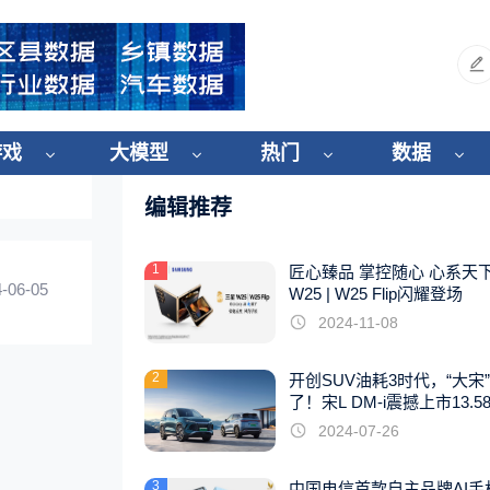
游戏
大模型
热门
数据
编辑推荐
1
匠心臻品 掌控随心 心系天
-06-05
W25 | W25 Flip闪耀登场
2024-11-08
2
开创SUV油耗3时代，“大宋
了！宋L DM-i震撼上市13.5
起
2024-07-26
3
中国电信首款自主品牌AI手