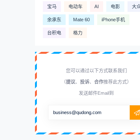
宝马
电动车
AI
电影
大
余承东
Mate 60
iPhone手机
台积电
格力
您可以通过以下方式联系我们
（
提议
、
投诉
、
合作
推荐此方式）
发送邮件Email到
business@qudong.com