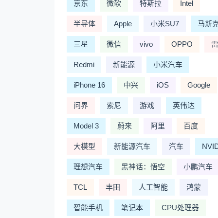
京东
微软
特斯拉
Intel
半导体
Apple
小米SU7
马斯
三星
微信
vivo
OPPO
Redmi
新能源
小米汽车
iPhone 16
中兴
iOS
Google
问界
索尼
游戏
英伟达
Model 3
蔚来
阿里
百度
大模型
新能源汽车
汽车
NVI
理想汽车
黑神话：悟空
小鹏汽车
TCL
丰田
人工智能
鸿蒙
智能手机
笔记本
CPU处理器