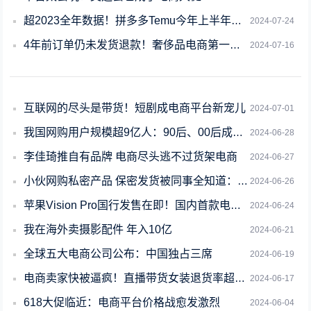
超2023全年数据！拼多多Temu今年上半年GMV达200亿美元
2024-07-24
4年前订单仍未发货退款！奢侈品电商第一股寺库被强制退市
2024-07-16
互联网的尽头是带货！短剧成电商平台新宠儿
2024-07-01
我国网购用户规模超9亿人：90后、00后成消费主力军
2024-06-28
李佳琦推自有品牌 电商尽头逃不过货架电商
2024-06-27
小伙网购私密产品 保密发货被同事全知道：你有被快递单泄密情况吗
2024-06-26
苹果Vision Pro国行发售在即！国内首款电商购物应用淘宝app重大更新
2024-06-24
我在海外卖摄影配件 年入10亿
2024-06-21
全球五大电商公司公布：中国独占三席
2024-06-19
电商卖家快被逼疯！直播带货女装退货率超90%是常态
2024-06-17
618大促临近：电商平台价格战愈发激烈
2024-06-04