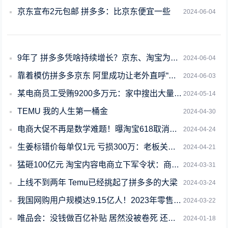
京东宣布2元包邮 拼多多：比京东便宜一些
2024-06-04
9年了 拼多多凭啥持续增长？京东、淘宝为啥不行？
2024-06-04
靠着模仿拼多多京东 阿里成功让老外直呼“你好香”
2024-06-03
某电商员工受贿9200多万元：家中搜出大量金条
2024-05-14
TEMU 我的人生第一桶金
2024-04-30
电商大促不再是数学难题！曝淘宝618取消预售：现货直接开卖
2024-04-24
生姜标错价每单仅1元 亏损300万：老板关店求退款
2024-04-21
猛砸100亿元 淘宝内容电商立下军令状：商品交易额增长80%！
2024-03-31
上线不到两年 Temu已经挑起了拼多多的大梁
2024-03-24
我国网购用户规模达9.15亿人！2023年零售额达15.4万亿元 你贡献了多少
2024-03-22
唯品会：没钱做百亿补贴 居然没被卷死 还挺滋润
2024-01-18