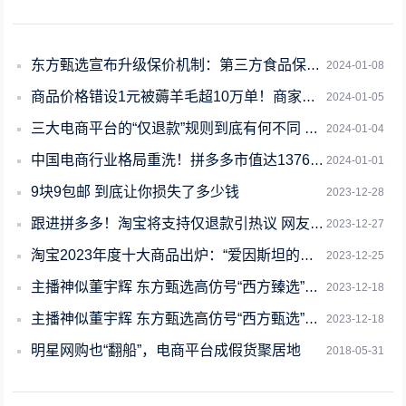
东方甄选宣布升级保价机制：第三方食品保价7天、非食品保价15天
2024-01-08
商品价格错设1元被薅羊毛超10万单！商家磕头求退款：损失100多万
2024-01-05
三大电商平台的“仅退款”规则到底有何不同 一文了解详情
2024-01-04
中国电商行业格局重洗！拼多多市值达13768亿元：京东的4倍 与阿里仅差190亿
2024-01-01
9块9包邮 到底让你损失了多少钱
2023-12-28
跟进拼多多！淘宝将支持仅退款引热议 网友：保障消费者权益
2023-12-27
淘宝2023年度十大商品出炉：“爱因斯坦的脑子”、核能充电宝入选
2023-12-25
主播神似董宇辉 东方甄选高仿号“西方臻选”被封：遭举报下线
2023-12-18
主播神似董宇辉 东方甄选高仿号“西方甄选”被封：遭举报下线
2023-12-18
明星网购也“翻船”，电商平台成假货聚居地
2018-05-31