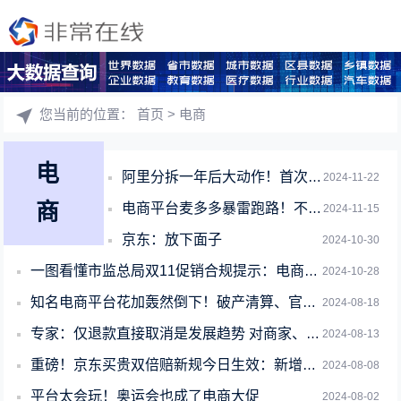
您当前的位置：
首页
> 电商
电
阿里分拆一年后大动作！首次整合国内、国际电商：蒋凡回归出任CEO
2024-11-22
商
电商平台麦多多暴雷跑路！不发货不退款：有人被骗几十万损失惨重
2024-11-15
京东：放下面子
2024-10-30
一图看懂市监总局双11促销合规提示：电商严禁二选一！
2024-10-28
知名电商平台花加轰然倒下！破产清算、官司缠身
2024-08-18
专家：仅退款直接取消是发展趋势 对商家、用户都是好事
2024-08-13
重磅！京东买贵双倍赔新规今日生效：新增抖音 扩大淘宝比价范围
2024-08-08
平台太会玩！奥运会也成了电商大促
2024-08-02