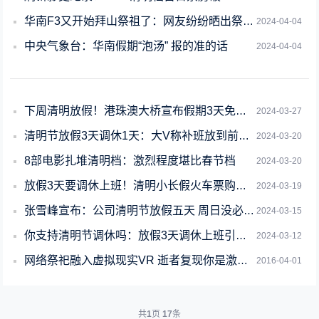
华南F3又开始拜山祭祖了：网友纷纷晒出祭祖视频
2024-04-04
中央气象台：华南假期“泡汤” 报的准的话
2024-04-04
下周清明放假！港珠澳大桥宣布假期3天免费通行
2024-03-27
清明节放假3天调休1天：大V称补班放到前一个周末 4天小长假更合理
2024-03-20
8部电影扎堆清明档：激烈程度堪比春节档
2024-03-20
放假3天要调休上班！清明小长假火车票购票日历来了
2024-03-19
张雪峰宣布：公司清明节放假五天 周日没必要调休
2024-03-15
你支持清明节调休吗：放假3天调休上班引热议 网友制作拼假攻略
2024-03-12
网络祭祀融入虚拟现实VR 逝者复现你是激动还是害怕？
2016-04-01
共
1
页
17
条