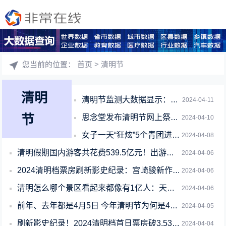
您当前的位置：
首页
> 清明节
清明
清明节监测大数据显示：学历越高越容易接受网上祭奠
2024-04-11
节
思念堂发布清明节网上祭奠热度监测：北京最高！
2024-04-10
女子一天“狂炫”5个青团进医院 医生：不能贪吃
2024-04-08
清明假期国内游客共花费539.5亿元！出游人次达1.19亿
2024-04-06
2024清明档票房刷新影史纪录：宫崎骏新作《你想活出怎样的人生》夺冠 中国内地
2024-04-06
清明怎么哪个景区看起来都像有1亿人：天水、淄博等“小城”最受欢迎
2024-04-06
前年、去年都是4月5日 今年清明节为何是4月4日 专家释疑
2024-04-05
刷新影史纪录！2024清明档首日票房破3.53亿：宫崎骏“告别作”领跑
2024-04-04