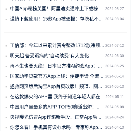
中国App霸榜英国！阿里速卖通冲上下载榜第一
2024-08-27
谨慎下载使用！15款App被通报：存隐私不合规行为
2024-08-04
工信部：今年以来累计责令整改1712款违规App 下架78款整改不到位App
2024-07-12
明天起 备受诟病的“自动续费”有大变化
2024-06-30
再不生也要灭绝！日本官方推AI约会App：帮助单身男女牵线搭桥
2024-06-25
国家助学贷款官方App上线：便捷申请 全流程不到3分钟
2024-05-14
拯救网页版后淘宝App首页改版！频道、图标占用空间更少
2024-05-13
在这款爆火的APP里 我终于知道年轻人都在想啥了
2024-05-11
中国用户量最多的APP TOP50赛道出炉：微信唯一破10亿人
2024-05-08
央视曝光仿冒App诈骗新手段：正常App后台更新变诈骗App
2024-04-24
你怎么看！手机真有读心术吗：专家称App监听的可能性几乎不存在
2024-04-13