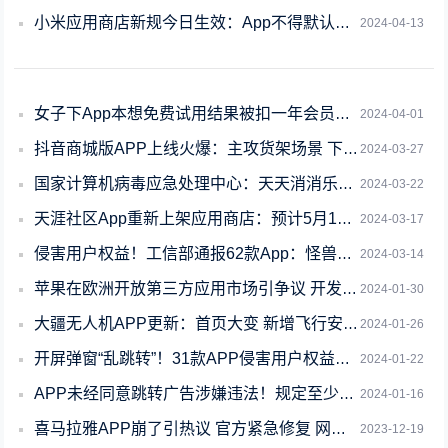
小米应用商店新规今日生效：App不得默认勾选、强制捆绑自动续费
2024-04-13
女子下App本想免费试用结果被扣一年会员费 网友：套路防不胜防
2024-04-01
抖音商城版APP上线火爆：主攻货架场景 下载量超4亿
2024-03-27
国家计算机病毒应急处理中心：天天消消乐等14款App侵害用户权益
2024-03-22
天涯社区App重新上架应用商店：预计5月1日前恢复访问
2024-03-17
侵害用户权益！工信部通报62款App：怪兽充电、茶百道在列
2024-03-14
苹果在欧洲开放第三方应用市场引争议 开发者：App上架仍受监管且成本更高
2024-01-30
大疆无人机APP更新：首页大变 新增飞行安全地图
2024-01-26
开屏弹窗“乱跳转”！31款APP侵害用户权益被工信部通报
2024-01-22
APP未经同意跳转广告涉嫌违法！规定至少转动35°、3秒以上才能跳转
2024-01-16
喜马拉雅APP崩了引热议 官方紧急修复 网友：以为山崩了
2023-12-19