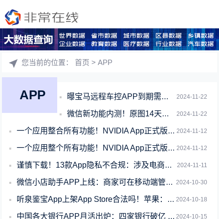
您当前的位置：
首页
> APP
APP
曝宝马远程车控APP到期需付费：1年298、不开直接锁四项功能
2024-11-22
微信新功能内测！原图14天自动清理 手机存储空间腾出几十GB
2024-11-22
一个应用整合所有功能！NVIDIA App正式版全面体验：逆天的RTX画质增强
2024-11-12
一个应用整个所有功能！NVIDIA App正式版全面体验：逆天的RTX画质增强
2024-11-12
谨慎下载！13款App隐私不合规：涉及电商领域
2024-11-11
微信小店助手APP上线：商家可在移动端管理店铺、查看数据
2024-10-30
听泉鉴宝App上架App Store合法吗！苹果：专业审核 符合标准
2024-10-18
中国各大银行APP月活出炉：四家银行破亿 宇宙行无愧第一
2024-10-15