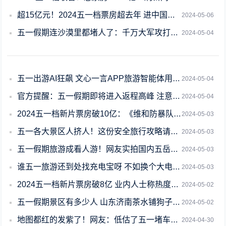
超15亿元！2024五一档票房超去年 进中国影史前三
2024-05-06
五一假期连沙漠里都堵人了：千万大军攻打匈奴既视感
2024-05-04
五一出游AI狂飙 文心一言APP旅游智能体用户首日暴增12倍
2024-05-04
官方提醒：五一假期即将进入返程高峰 注意出行安全
2024-05-04
2024五一档新片票房破10亿：《维和防暴队》位居第一
2024-05-03
五一各大景区人挤人！这份安全旅行攻略请收好
2024-05-03
五一假期旅游成看人游！网友实拍国内五岳满山全是人
2024-05-03
谁五一旅游还到处找充电宝呀 不如换个大电池手机
2024-05-03
2024五一档新片票房破8亿 业内人士称热度不及预期
2024-05-02
五一假期景区有多少人 山东济南茶水铺狗子累到不想营业
2024-05-02
地图都红的发紫了！网友：低估了五一堵车的程度
2024-04-30