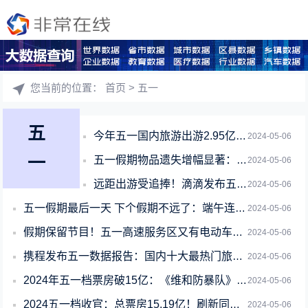
您当前的位置：
首页
> 五一
五
今年五一国内旅游出游2.95亿人次：总花费1668.9亿元
2024-05-06
一
五一假期物品遗失增幅显著：滴滴客服找回2.3万件 手机占比最高
2024-05-06
远距出游受追捧！滴滴发布五一出行报告：跨城打车需求上涨99%
2024-05-06
五一假期最后一天 下个假期不远了：端午连休3天不调休！
2024-05-06
假期保留节目！五一高速服务区又有电动车主吵架争抢充电桩
2024-05-06
携程发布五一数据报告：国内十大最热门旅游城市出炉 北京上海杭州前三
2024-05-06
2024年五一档票房破15亿：《维和防暴队》破4亿排名第一 你看了哪部
2024-05-06
2024五一档收官：总票房15.19亿！刷新同档期场次纪录
2024-05-06