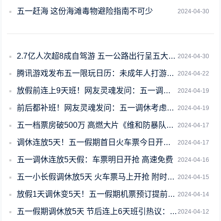
五一赶海 这份海滩毒物避险指南不可少
2024-04-30
2.7亿人次超8成自驾游 五一公路出行呈五大特点
2024-04-30
腾讯游戏发布五一限玩日历：未成年人打游戏也要调休
2024-04-22
放假前连上9天班！网友灵魂发问：五一调休考虑过单休的人吗
2024-04-19
前后都补班！网友灵魂发问：五一调休考虑过单休的人吗
2024-04-19
五一档票房破500万 高燃大片《维和防暴队》暂列第一
2024-04-17
调休连放5天！五一假期首日火车票今日开售 12306回应开票秒没
2024-04-17
五一调休连放5天假：车票明日开抢 高速免费
2024-04-16
五一小长假调休放5天 火车票马上开抢 附时间表
2024-04-15
放假1天调休变5天！五一假期机票预订提前启动 部分热门航线已售罄
2024-04-14
五一假期调休放5天 节后连上6天班引热议：专家称调休该适度调整了
2024-04-12