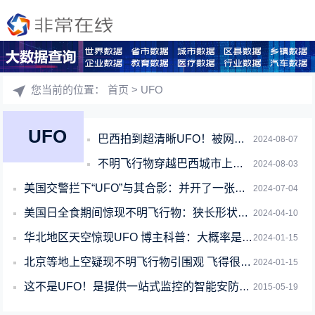
您当前的位置：
首页
> UFO
UFO
巴西拍到超清晰UFO！被网友的吐槽笑喷了
2024-08-07
不明飞行物穿越巴西城市上空：三角形、疑长着腿
2024-08-03
美国交警拦下“UFO”与其合影：并开了一张罚单
2024-07-04
美国日全食期间惊现不明飞行物：狭长形状、一闪而过
2024-04-10
华北地区天空惊现UFO 博主科普：大概率是美国猎鹰9号火箭
2024-01-15
北京等地上空疑现不明飞行物引围观 飞得很快有三个光源：专家释疑
2024-01-15
这不是UFO！是提供一站式监控的智能安防系统Flare
2015-05-19