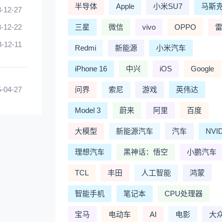
半导体
Apple
小米SU7
马斯
-12-27
-12-22
三星
微信
vivo
OPPO
3-12-11
Redmi
新能源
小米汽车
iPhone 16
中兴
iOS
Google
-04-27
问界
索尼
游戏
英伟达
Model 3
蔚来
阿里
百度
大模型
新能源汽车
汽车
NVI
理想汽车
黑神话：悟空
小鹏汽车
TCL
丰田
人工智能
鸿蒙
智能手机
笔记本
CPU处理器
宝马
电动车
AI
电影
大