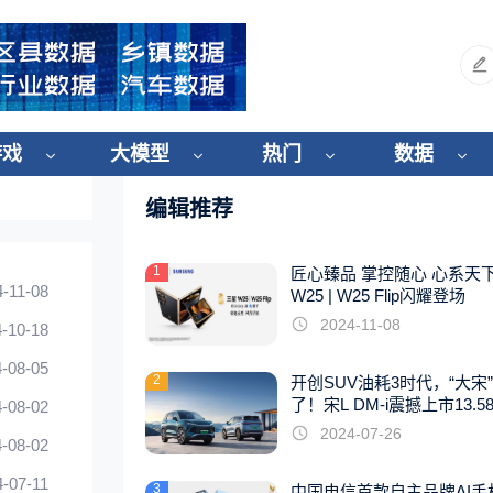
游戏
大模型
热门
数据
编辑推荐
1
匠心臻品 掌控随心 心系天
4-11-08
W25 | W25 Flip闪耀登场
2024-11-08
-10-18
-08-05
2
开创SUV油耗3时代，“大宋
了！宋L DM-i震撼上市13.5
-08-02
起
2024-07-26
-08-02
4-07-11
3
中国电信首款自主品牌AI手