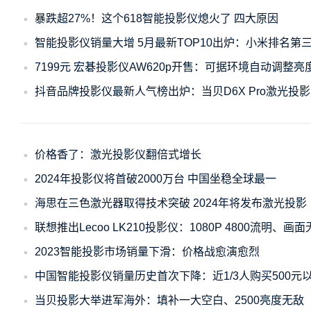
暴跌超27%！这个618智能投影仪熄火了 四大原因
智能投影仪销量大增 5月最新TOP10出炉：小米排名第
7199元 宏碁投影仪AW620p开售：可据环境自动调整亮
抖音品牌投影仪最新人气榜出炉：当贝D6X Pro激光投
价格香了：激光投影仪翻倍式增长
2024年投影仪将首破2000万台 中国坐稳全球最一
海思在三色激光器取得技术突破 2024年将发布激光投影
联想推出Lecoo LK210投影仪：1080P 4800流明、画
2023智能投影市场销量下滑：价格战愈演愈烈
中国智能投影仪销量历史首次下降：近1/3人购买500元
当贝投影大举进军海外：填补一大空白、2500亮度无敌