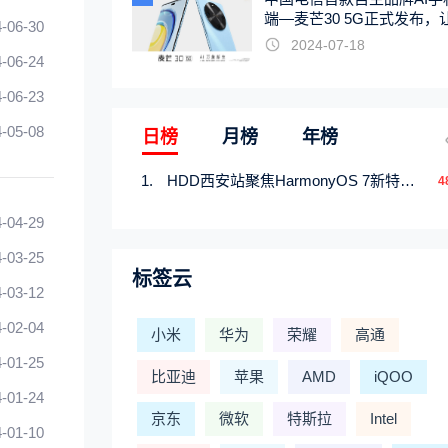
端—麦芒30 5G正式发布，
-06-30
触手可及
2024-07-18
-06-24
-06-23
-05-08
日榜
月榜
年榜
HDD西安站聚焦HarmonyOS 7新特性，解锁从互联到智能的应用开发新范式
4
-04-29
-03-25
标签云
-03-12
-02-04
小米
华为
荣耀
高通
-01-25
比亚迪
苹果
AMD
iQOO
-01-24
京东
微软
特斯拉
Intel
-01-10