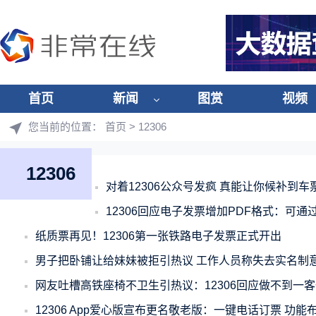
首页
新闻
图赏
视频
您当前的位置：
首页
> 12306
12306
对着12306公众号发疯 真能让你候补到车
12306回应电子发票增加PDF格式：可通
纸质票再见！12306第一张铁路电子发票正式开出
男子把卧铺让给妹妹被拒引热议 工作人员称失去实名制意义
网友吐槽高铁座椅不卫生引热议：12306回应做不到一
12306 App爱心版宣布更名敬老版：一键电话订票 功能