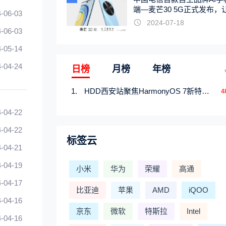
端—麦芒30 5G正式发布，
-06-03
触手可及
2024-07-18
-06-03
-05-14
-04-24
日榜
月榜
年榜
HDD西安站聚焦HarmonyOS 7新特性，解锁从互联到智能的应用开发新范式
4
-04-22
-04-22
标签云
-04-21
-04-19
小米
华为
荣耀
高通
-04-17
比亚迪
苹果
AMD
iQOO
-04-16
京东
微软
特斯拉
Intel
-04-16