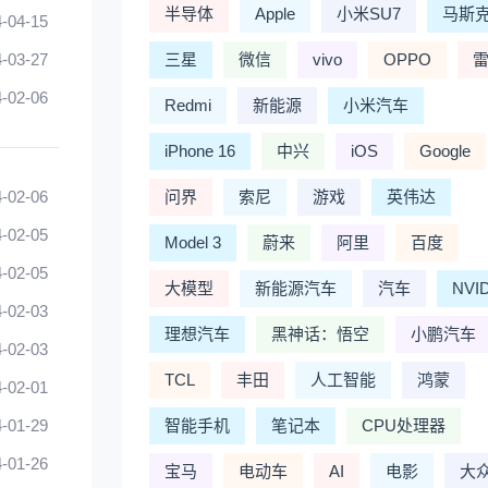
半导体
Apple
小米SU7
马斯
-04-15
-03-27
三星
微信
vivo
OPPO
-02-06
Redmi
新能源
小米汽车
iPhone 16
中兴
iOS
Google
-02-06
问界
索尼
游戏
英伟达
-02-05
Model 3
蔚来
阿里
百度
-02-05
大模型
新能源汽车
汽车
NVI
-02-03
理想汽车
黑神话：悟空
小鹏汽车
-02-03
TCL
丰田
人工智能
鸿蒙
-02-01
-01-29
智能手机
笔记本
CPU处理器
-01-26
宝马
电动车
AI
电影
大