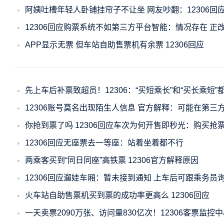
阿姨吐槽年轻人卧铺挂帘子不让坐 网友吵翻：12306回
12306回应购票系统不如第三方平台智能：情况存在 正
APP显示无票 但车站自助售票机有余票 12306回应
先上车后补票致超员！12306：“买短乘长”和“买长乘短”
12306账号莫名出现陌生人信息 官方解释：可能在第三
你抢到票了吗 12306回应车次为何开售即秒光：购买抢票
12306回应无座票去一等座：站着坐着都不行
两乘客买到“同日同座”高铁票 12306官方解释原因
12306回应遛娃车厢：暂未接到通知 上车后可跟乘务员
火车站自助售票机买到票的成功率更高么 12306回应
一天卖票2090万张、访问量830亿次！12306客票监控