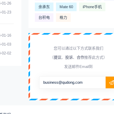
-01-26
余承东
Mate 60
iPhone手机
-01-23
台积电
格力
-01-16
-01-03
您可以通过以下方式联系我们
-02-02
（
提议
、
投诉
、
合作
推荐此方式）
发送邮件Email到
business@qudong.com