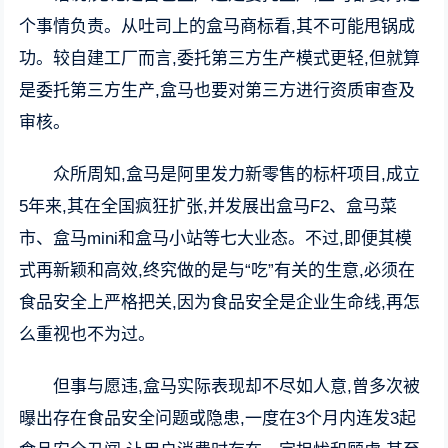
个事情负责。从吐司上的盒马商标看,其不可能甩锅成
功。较自建工厂而言,委托第三方生产模式更轻,但就算
是委托第三方生产,盒马也要对第三方进行资质审查及
审核。
众所周知,盒马是阿里发力新零售的标杆项目,成立
5年来,其在全国疯狂扩张,并发展出盒马F2、盒马菜
市、盒马mini和盒马小站等七大业态。不过,即便其模
式再新颖和高效,终究做的是与“吃”有关的生意,必须在
食品安全上严格把关,因为食品安全是企业生命线,再怎
么重视也不为过。
但事与愿违,盒马实际表现却不尽如人意,曾多次被
曝出存在食品安全问题或隐患,一度在3个月内连发3起