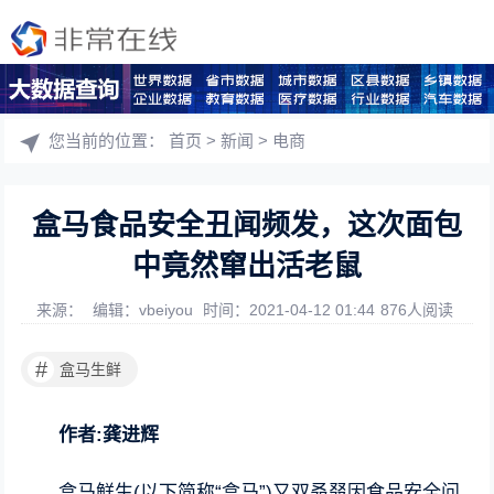
您当前的位置：
首页
>
新闻
>
电商
盒马食品安全丑闻频发，这次面包
中竟然窜出活老鼠
来源：
编辑：vbeiyou
时间：2021-04-12 01:44
876人阅读
#
盒马生鲜
作者:龚进辉
盒马鲜生(以下简称“盒马”)又双叒叕因食品安全问