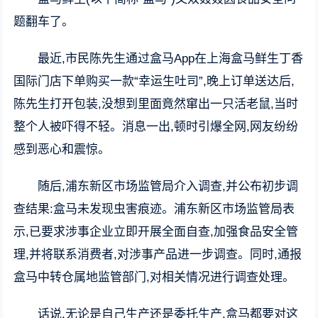
题翻车了。
最近,市民陈先生通过盒马App在上海盒马鲜生丁香
国际门店下单购买一款“幸运生吐司”,晚上订单送达后,
陈先生打开包装,没想到里面竟然窜出一只活老鼠,当时
整个人被吓得不轻。消息一出,顿时引爆全网,网友纷纷
感到恶心和震惊。
随后,浦东新区市场监管局介入调查,并公布初步调
查结果:盒马未发现虫害痕迹。浦东新区市场监管局表
示,已要求涉事企业立即开展全面自查,加强食品安全管
理,并将联系消费者,对涉事产品进一步调查。同时,通报
盒马中转仓属地监管部门,对相关情况进行调查处理。
话说,无论是自己生产还是委托生产,盒马都要对这