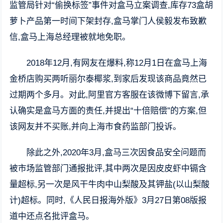
监管局针对“偷换标签”事件对盒马立案调查,库存73盒胡
萝卜产品第一时间下架封存,盒马掌门人侯毅发布致歉
信,盒马上海总经理被就地免职。
2018年12月,有网友在爆料,称12月1日在盒马上海
金桥店购买两听丽尔泰椰浆,到家后发现该商品竟然已
过期两个多月。对此,阿里官方客服在该微博下留言,承
认确实是盒马方面的责任,并提出“十倍赔偿”的方案,但
该网友并不买账,并向上海市食药监部门投诉。
除此之外,2020年3月,盒马三次因食品安全问题而
被市场监管部门通报批评,其中两次是因皮皮虾中镉含
量超标,另一次是风干牛肉中山梨酸及其钾盐(以山梨酸
计)超标。同时,《人民日报海外版》3月27日第08版报
道中还点名批评盒马。