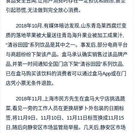
食品安全丑闻,让用户消费时存在一定担忧和顾虑,甚至
引起恐慌,无法做到完全放心消费。
2018年10月,有媒体暗访发现,山东青岛莱西腐烂变
质的落地苹果被大量送往青岛海升果业被加工成果汁,
“清谷田园”系列饮品是其中之一。事发后,部分电商平台
与商超纷纷下架该产品。盒马承认确实销售过该品牌产
品,并第一时间通知全国门店下架“清谷田园”系列饮品,
已在盒马购买该饮料的消费者可以通过盒马App或在门
店凭小票无条件退款。
2018年11月,上海市民方先生在盒马大宁店挑选蔬
菜,看见一旁的工作人员在更换胡萝卜外包装的日期标
签,将11月9日、11月10日、11月11日标签换成11月15
日,随后向静安区市场监管局举报。几天后,静安区市场