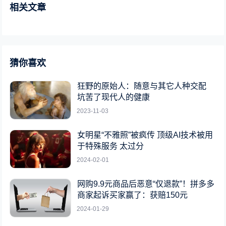
相关文章
猜你喜欢
狂野的原始人：随意与其它人种交配
坑苦了现代人的健康
2023-11-03
女明星“不雅照”被疯传 顶级AI技术被用
于特殊服务 太过分
2024-02-01
网购9.9元商品后恶意“仅退款”！拼多多
商家起诉买家赢了：获赔150元
2024-01-29