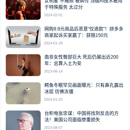
女明星“不雅照”被疯传 顶级AI技术被用
于特殊服务 太过分
2024-02-01
网购9.9元商品后恶意“仅退款”！拼多多
商家起诉买家赢了：获赔150元
2024-01-29
南非女性臀部巨大 死后仍展出近200
年：总算入土为安
2023-06-14
鳄鱼冬眠罕见画面曝光：只有鼻孔露出
冰层 仿佛冻僵
2024-01-25
台积电张忠谋：中国将找到反击的方
法！美国公司面临惨重损失
2023-08-07