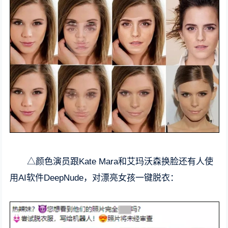
△颜色演员跟Kate Mara和艾玛沃森换脸还有人使
用AI软件DeepNude，对漂亮女孩一键脱衣：