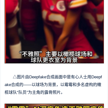
△图片由Deepfake合成画面中是有心人士用Deepf
ake合成的——以球场为背景，以霉霉和多名虚构的橄
榄球队“队员”为主角的露骨照片。