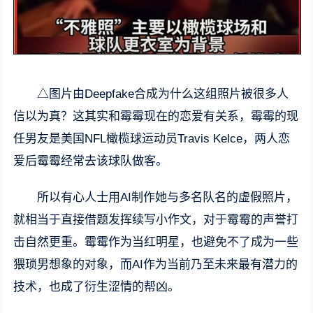
△图片由Deepfake合成为什么这组照片被很多人
信以为真？这其实和霉霉现在的恋爱有关系，霉霉的现
任男友是美国NFL橄榄球运动员Travis Kelce，两人恋
爱后霉霉经常去该球队做客。
所以有心人士用AI制作她与多名队名的虚假照片，
就相当于直接借题发挥续写小作文，对于霉霉的声誉打
击自然更重。霉霉作为当红明星，也避免不了成为一些
猥琐男想象的对象，而AI作为当前乃至未来最有潜力的
技术，也成了衍生涩情的帮凶。