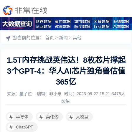
您当前的位置：
首页
>
新闻
>
其他
1.5T内存挑战英伟达！8枚芯片撑起
3个GPT-4：华人AI芯片独角兽估值
365亿
来源：量子位
编辑：非小米
时间：2023-09-22 15:21
3475人
阅读
#
#
#
半导体
英伟达
大模型
#
ChatGPT