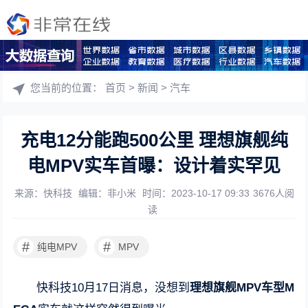
您当前的位置：
首页
>
新闻
>
汽车
充电12分能跑500公里 理想旗舰纯
电MPV实车首曝：设计着实罕见
来源：快科技
编辑：非小米
时间：2023-10-17 09:33
3676人阅
读
#
#
纯电MPV
MPV
快科技10月17日消息，没想到
理想旗舰MPV车型M