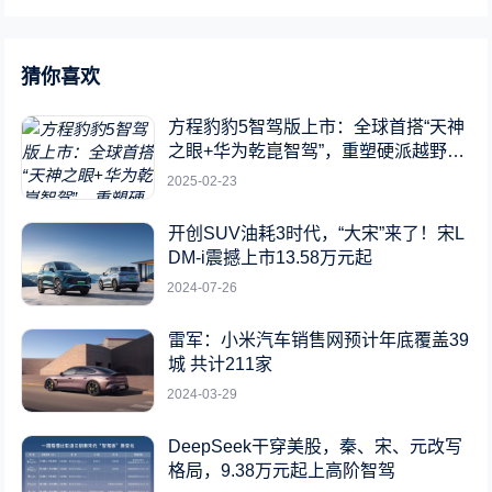
猜你喜欢
方程豹豹5智驾版上市：全球首搭“天神
之眼+华为乾崑智驾”，重塑硬派越野新
标杆
2025-02-23
开创SUV油耗3时代，“大宋”来了！宋L
DM-i震撼上市13.58万元起
2024-07-26
雷军：小米汽车销售网预计年底覆盖39
城 共计211家
2024-03-29
DeepSeek干穿美股，秦、宋、元改写
格局，9.38万元起上高阶智驾