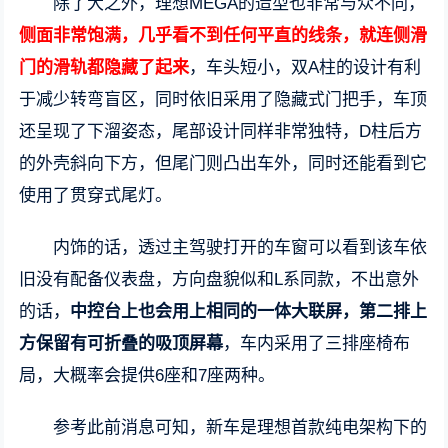
除了大之外，理想MEGA的造型也非常与众不同，
侧面非常饱满，几乎看不到任何平直的线条，就连侧滑
门的滑轨都隐藏了起来
，车头短小，双A柱的设计有利
于减少转弯盲区，同时依旧采用了隐藏式门把手，车顶
还呈现了下溜姿态，尾部设计同样非常独特，D柱后方
的外壳斜向下方，但尾门则凸出车外，同时还能看到它
使用了贯穿式尾灯。
内饰的话，透过主驾驶打开的车窗可以看到该车依
旧没有配备仪表盘，方向盘貌似和L系同款，不出意外
的话，
中控台上也会用上相同的一体大联屏，第二排上
方保留有可折叠的吸顶屏幕
，车内采用了三排座椅布
局，大概率会提供6座和7座两种。
参考此前消息可知，新车是理想首款纯电架构下的