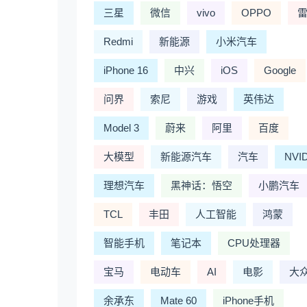
三星
微信
vivo
OPPO
Redmi
新能源
小米汽车
iPhone 16
中兴
iOS
Google
问界
索尼
游戏
英伟达
Model 3
蔚来
阿里
百度
大模型
新能源汽车
汽车
NVI
理想汽车
黑神话：悟空
小鹏汽车
TCL
丰田
人工智能
鸿蒙
智能手机
笔记本
CPU处理器
宝马
电动车
AI
电影
大
余承东
Mate 60
iPhone手机