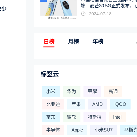
端—麦芒30 5G正式发布，
求少
触手可及
2024-07-18
日榜
月榜
年榜
标签云
小米
华为
荣耀
高通
比亚迪
苹果
AMD
iQOO
京东
微软
特斯拉
Intel
半导体
Apple
小米SU7
马斯