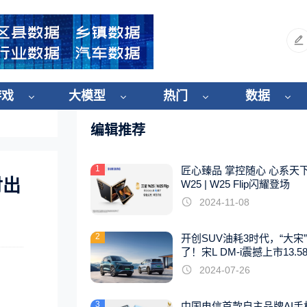
游戏
大模型
热门
数据
编辑推荐
1
匠心臻品 掌控随心 心系天
付出
W25 | W25 Flip闪耀登场
2024-11-08
2
开创SUV油耗3时代，“大宋
了！宋L DM-i震撼上市13.5
起
2024-07-26
3
中国电信首款自主品牌AI手