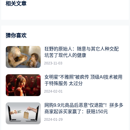
相关文章
猜你喜欢
狂野的原始人：随意与其它人种交配
坑苦了现代人的健康
2023-11-03
女明星“不雅照”被疯传 顶级AI技术被用
于特殊服务 太过分
2024-02-01
网购9.9元商品后恶意“仅退款”！拼多多
商家起诉买家赢了：获赔150元
2024-01-29