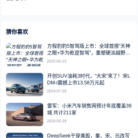
猜你喜欢
方程豹豹5智驾版上市：全球首搭“天神
之眼+华为乾崑智驾”，重塑硬派越野新
标杆
2025-02-23
开创SUV油耗3时代，“大宋”来了！宋L
DM-i震撼上市13.58万元起
2024-07-26
雷军：小米汽车销售网预计年底覆盖39
城 共计211家
2024-03-29
DeepSeek干穿美股，秦、宋、元改写