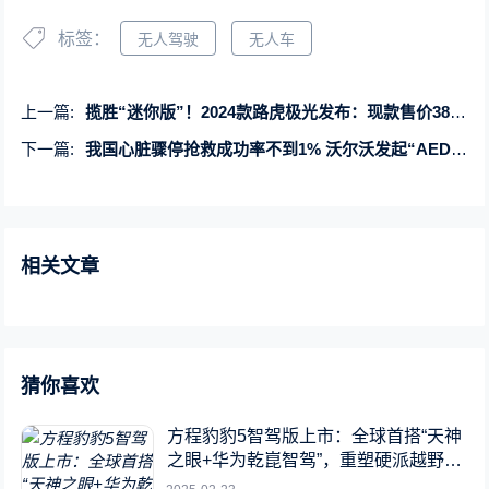
标签：
无人驾驶
无人车
上一篇:
揽胜“迷你版”！2024款路虎极光发布：现款售价38.98万元
下一篇:
我国心脏骤停抢救成功率不到1% 沃尔沃发起“AED道路使者联盟”
相关文章
猜你喜欢
方程豹豹5智驾版上市：全球首搭“天神
之眼+华为乾崑智驾”，重塑硬派越野新
标杆