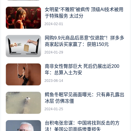
女明星“不雅照”被疯传 顶级AI技术被用
于特殊服务 太过分
2024-02-01
网购9.9元商品后恶意“仅退款”！拼多多
商家起诉买家赢了：获赔150元
2024-01-29
南非女性臀部巨大 死后仍展出近200
年：总算入土为安
2023-06-14
鳄鱼冬眠罕见画面曝光：只有鼻孔露出
冰层 仿佛冻僵
2024-01-25
台积电张忠谋：中国将找到反击的方
法！美国公司面临惨重损失