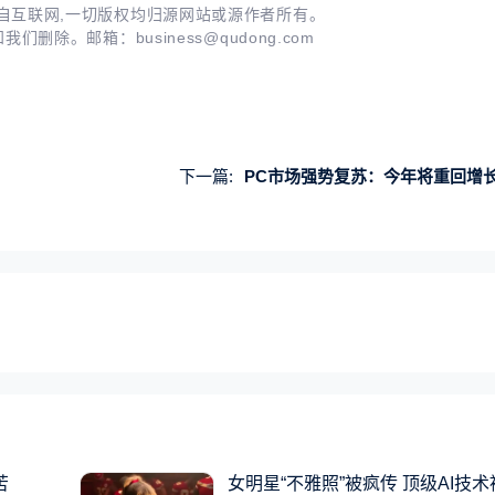
自互联网,一切版权均归源网站或源作者所有。
知我们删除。邮箱：
business@qudong.com
下一篇:
PC市场强势复苏：今年将重回增
苦
女明星“不雅照”被疯传 顶级AI技