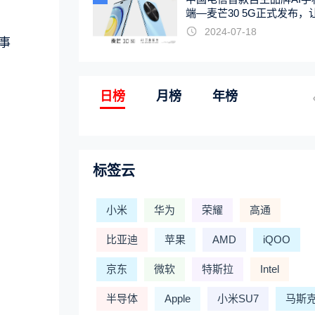
端—麦芒30 5G正式发布，
触手可及
2024-07-18
董事
日榜
月榜
年榜
标签云
小米
华为
荣耀
高通
比亚迪
苹果
AMD
iQOO
京东
微软
特斯拉
Intel
半导体
Apple
小米SU7
马斯