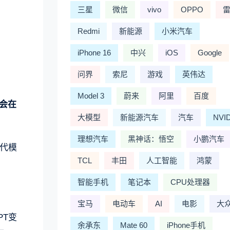
三星
微信
vivo
OPPO
Redmi
新能源
小米汽车
iPhone 16
中兴
iOS
Google
问界
索尼
游戏
英伟达
Model 3
蔚来
阿里
百度
会在
大模型
新能源汽车
汽车
NVI
理想汽车
黑神话：悟空
小鹏汽车
一代模
TCL
丰田
人工智能
鸿蒙
智能手机
笔记本
CPU处理器
宝马
电动车
AI
电影
大
PT变
余承东
Mate 60
iPhone手机