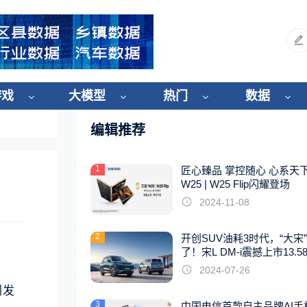
游戏
大模型
热门
数据
编辑推荐
1
匠心臻品 掌控随心 心系天
W25 | W25 Flip闪耀登场
2024-11-08
2
开创SUV油耗3时代，“大宋
了！宋L DM-i震撼上市13.5
起
2024-07-26
引发
3
中国电信首款自主品牌AI手