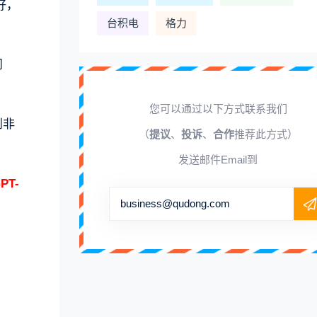
好，
台积电
格力
问
您可以通过以下方式联系我们
到非
（
提议
、
投诉
、
合作
推荐此方式）
发送邮件Email到
PT-
business@qudong.com