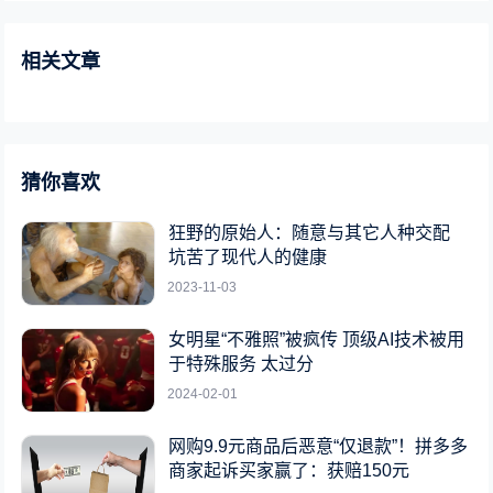
相关文章
猜你喜欢
狂野的原始人：随意与其它人种交配
坑苦了现代人的健康
2023-11-03
女明星“不雅照”被疯传 顶级AI技术被用
于特殊服务 太过分
2024-02-01
网购9.9元商品后恶意“仅退款”！拼多多
商家起诉买家赢了：获赔150元