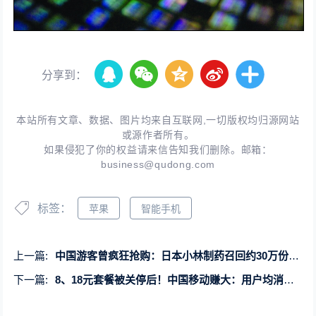
分享到：
本站所有文章、数据、图片均来自互联网,一切版权均归源网站
或源作者所有。
如果侵犯了你的权益请来信告知我们删除。邮箱：
business@qudong.com
标签：
苹果
智能手机
上一篇:
中国游客曾疯狂抢购：日本小林制药召回约30万份产品 社长鞠躬道歉
下一篇:
8、18元套餐被关停后！中国移动赚大：用户均消费78.2元 你贡献多少