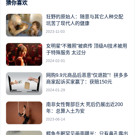
猜你喜欢
狂野的原始人：随意与其它人种交配
坑苦了现代人的健康
2023-11-03
女明星“不雅照”被疯传 顶级AI技术被用
于特殊服务 太过分
2024-02-01
网购9.9元商品后恶意“仅退款”！拼多多
商家起诉买家赢了：获赔150元
2024-01-29
南非女性臀部巨大 死后仍展出近200
年：总算入土为安
2023-06-14
鳄鱼冬眠罕见画面曝光：只有鼻孔露出