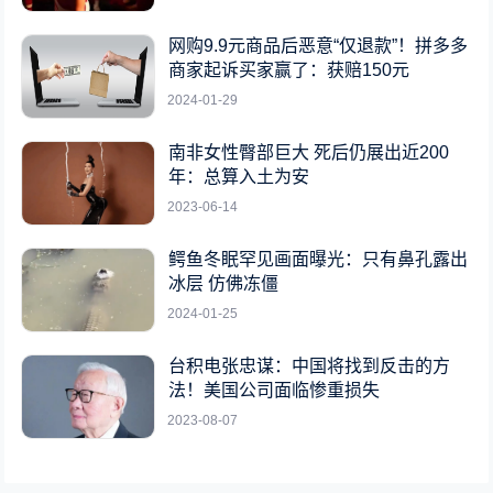
网购9.9元商品后恶意“仅退款”！拼多多
商家起诉买家赢了：获赔150元
2024-01-29
南非女性臀部巨大 死后仍展出近200
年：总算入土为安
2023-06-14
鳄鱼冬眠罕见画面曝光：只有鼻孔露出
冰层 仿佛冻僵
2024-01-25
台积电张忠谋：中国将找到反击的方
法！美国公司面临惨重损失
2023-08-07