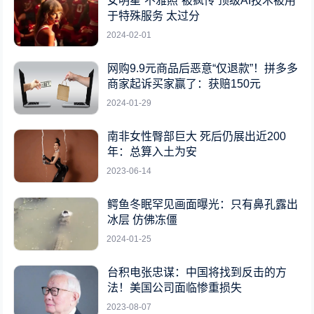
女明星“不雅照”被疯传 顶级AI技术被用
于特殊服务 太过分
2024-02-01
网购9.9元商品后恶意“仅退款”！拼多多
商家起诉买家赢了：获赔150元
2024-01-29
南非女性臀部巨大 死后仍展出近200
年：总算入土为安
2023-06-14
鳄鱼冬眠罕见画面曝光：只有鼻孔露出
冰层 仿佛冻僵
2024-01-25
台积电张忠谋：中国将找到反击的方
法！美国公司面临惨重损失
2023-08-07