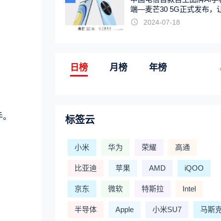
端—麦芒30 5G正式发布，
触手可及
2024-07-18
日榜
月榜
年榜
手。
标签云
小米
华为
荣耀
高通
比亚迪
苹果
AMD
iQOO
京东
微软
特斯拉
Intel
半导体
Apple
小米SU7
马斯