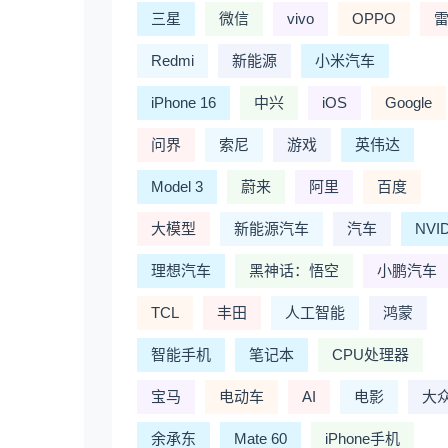
三星
微信
vivo
OPPO
Redmi
新能源
小米汽车
iPhone 16
中兴
iOS
Google
问界
索尼
游戏
英伟达
Model 3
蔚来
阿里
百度
大模型
新能源汽车
汽车
NVI
理想汽车
黑神话：悟空
小鹏汽车
TCL
丰田
人工智能
鸿蒙
智能手机
笔记本
CPU处理器
宝马
电动车
AI
电影
大
余承东
Mate 60
iPhone手机