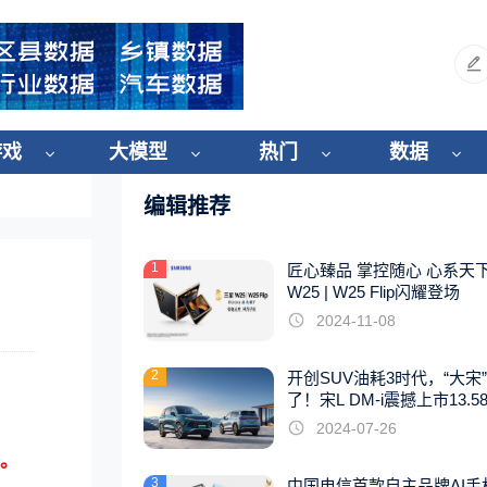
游戏
大模型
热门
数据
编辑推荐
1
匠心臻品 掌控随心 心系天
W25 | W25 Flip闪耀登场
2024-11-08
2
开创SUV油耗3时代，“大宋
了！宋L DM-i震撼上市13.5
起
2024-07-26
元。
3
中国电信首款自主品牌AI手