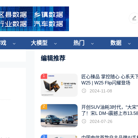
游戏
大模型
热门
数据
编辑推荐
1
匠心臻品 掌控随心 心系天
W25 | W25 Flip闪耀登场
2024-11-08
2
开创SUV油耗3时代，“大宋
了！宋L DM-i震撼上市13.5
起
2024-07-26
3
中国电信首款自主品牌AI手