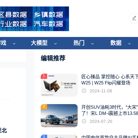
游戏
大模型
热门
数据
编辑推荐
1
匠心臻品 掌控随心 心系天
W25 | W25 Flip闪耀登场
2024-11-08
2
开创SUV油耗3时代，“大宋
了！宋L DM-i震撼上市13.5
起
2024-07-26
至北
3
中国电信首款自主品牌AI手