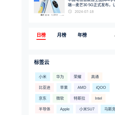
端—麦芒30 5G正式发布，
触手可及
2024-07-18
日榜
月榜
年榜
标签云
小米
华为
荣耀
高通
比亚迪
苹果
AMD
iQOO
京东
微软
特斯拉
Intel
半导体
Apple
小米SU7
马斯