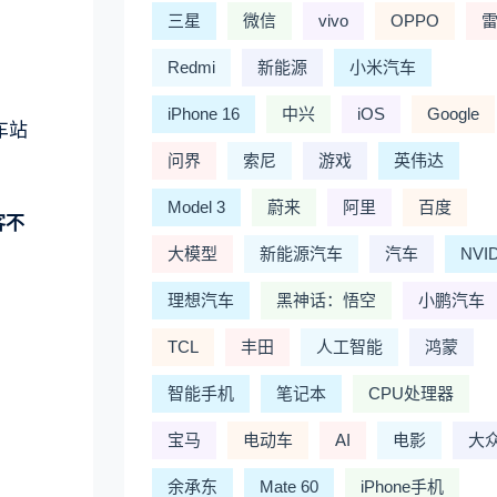
三星
微信
vivo
OPPO
Redmi
新能源
小米汽车
iPhone 16
中兴
iOS
Google
车站
问界
索尼
游戏
英伟达
Model 3
蔚来
阿里
百度
客不
大模型
新能源汽车
汽车
NVI
理想汽车
黑神话：悟空
小鹏汽车
TCL
丰田
人工智能
鸿蒙
智能手机
笔记本
CPU处理器
宝马
电动车
AI
电影
大
余承东
Mate 60
iPhone手机