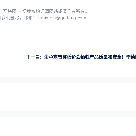
自互联网,一切版权均归源网站或源作者所有。
知我们删除。邮箱：
business@qudong.com
下一篇:
余承东曾称低价会牺牲产品质量和安全！宁德时代技术官：没补贴新能源汽车都