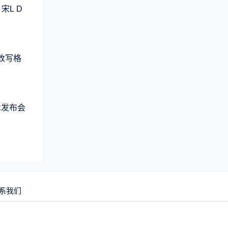
宋L D
元改写格
术发布会
系我们