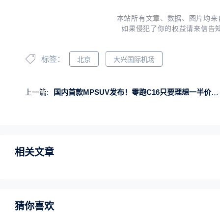
本站所有文章、数据、图片均来
如果侵犯了你的权益请来信告
标签：
北京
大兴国际机场
上一篇:
国内首款MPSUV发布！零跑C16只要理想一半价格 想买MPV和SUV的人看完都沉默了
相关文章
猜你喜欢