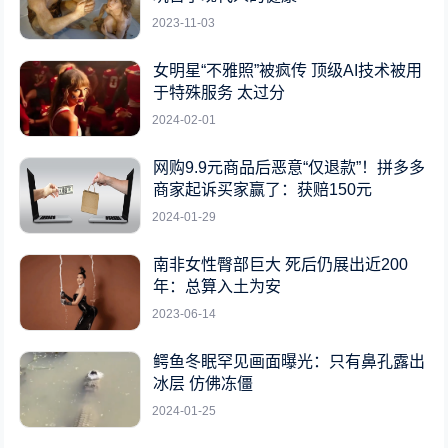
2023-11-03
女明星“不雅照”被疯传 顶级AI技术被用
于特殊服务 太过分
2024-02-01
网购9.9元商品后恶意“仅退款”！拼多多
商家起诉买家赢了：获赔150元
2024-01-29
南非女性臀部巨大 死后仍展出近200
年：总算入土为安
2023-06-14
鳄鱼冬眠罕见画面曝光：只有鼻孔露出
冰层 仿佛冻僵
2024-01-25