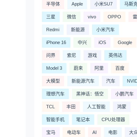
半导体
Apple
小米SU7
马斯
三星
微信
vivo
OPPO
Redmi
新能源
小米汽车
iPhone 16
中兴
iOS
Google
问界
索尼
游戏
英伟达
Model 3
蔚来
阿里
百度
大模型
新能源汽车
汽车
NVI
理想汽车
黑神话：悟空
小鹏汽车
TCL
丰田
人工智能
鸿蒙
智能手机
笔记本
CPU处理器
宝马
电动车
AI
电影
大