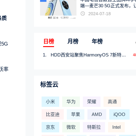
端—麦芒30 5G正式发布，
触手可及
2024-07-18
务质
日榜
月榜
年榜
5G
HDD西安站聚焦HarmonyOS 7新特性，解锁从互联到智能的应用开发新范式
4
跃率
标签云
小米
华为
荣耀
高通
比亚迪
苹果
AMD
iQOO
京东
微软
特斯拉
Intel