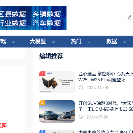
游戏
大模型
热门
数据
编辑推荐
1
匠心臻品 掌控随心 心系天
W25 | W25 Flip闪耀登场
2024-11-08
2
开创SUV油耗3时代，“大宋
了！宋L DM-i震撼上市13.5
起
2024-07-26
视网
3
中国电信首款自主品牌AI手