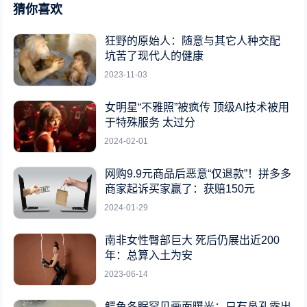
猜你喜欢
狂野的原始人：随意与其它人种交配
坑苦了现代人的健康
2023-11-03
女明星“不雅照”被疯传 顶级AI技术被用
于特殊服务 太过分
2024-02-01
网购9.9元商品后恶意“仅退款”！拼多多
商家起诉买家赢了：获赔150元
2024-01-29
南非女性臀部巨大 死后仍展出近200
年：总算入土为安
2023-06-14
鳄鱼冬眠罕见画面曝光：只有鼻孔露出