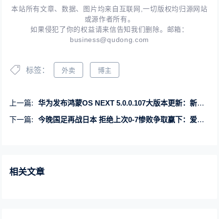
本站所有文章、数据、图片均来自互联网,一切版权均归源网站
或源作者所有。
如果侵犯了你的权益请来信告知我们删除。邮箱：
business@qudong.com
标签：
外卖
博主
上一篇:
华为发布鸿蒙OS NEXT 5.0.0.107大版本更新：新增相机连拍、通话降噪
下一篇:
今晚国足再战日本 拒绝上次0-7惨败争取赢下：爱奇艺看比赛9元/场
相关文章