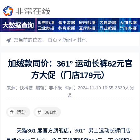
您当前的位置：
首页
>
新闻
>
其他
加绒款同价：361° 运动长裤62元官
方大促（门店179元）
来源：快科技
编辑：非小米
时间：2024-11-19 16:55
3339人阅
读
#
#
运动
361度
天猫361 度官方旗舰店，361° 男士运动长裤门店