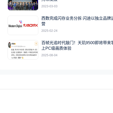
2023-03-03
西数完成闪存业务分拆 闪迪以独立品牌
营
2025-02-24
百帧光追时代敲门！天玑9500即将带来
上PC级画质体验
2025-08-04