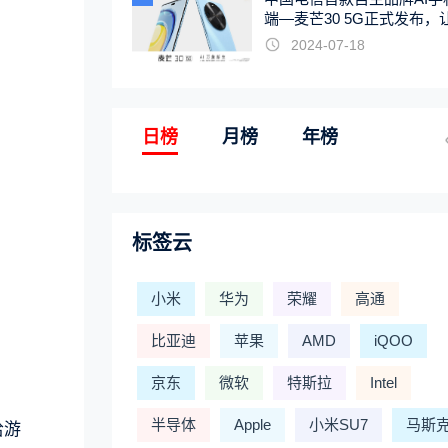
端—麦芒30 5G正式发布，
触手可及
2024-07-18
日榜
月榜
年榜
标签云
小米
华为
荣耀
高通
比亚迪
苹果
AMD
iQOO
京东
微软
特斯拉
Intel
半导体
Apple
小米SU7
马斯
哈游