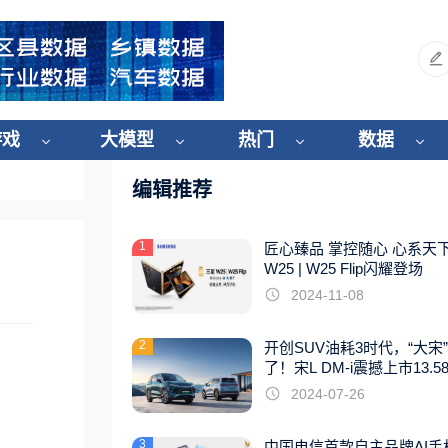
游戏
大模型
热门
数据
编辑推荐
1
匠心臻品 掌控随心 心系天
W25 | W25 Flip闪耀登场
2024-11-08
2
开创SUV油耗3时代，“大宋
了！宋L DM-i震撼上市13.5
起
2024-07-26
3
中国电信首款自主品牌AI手