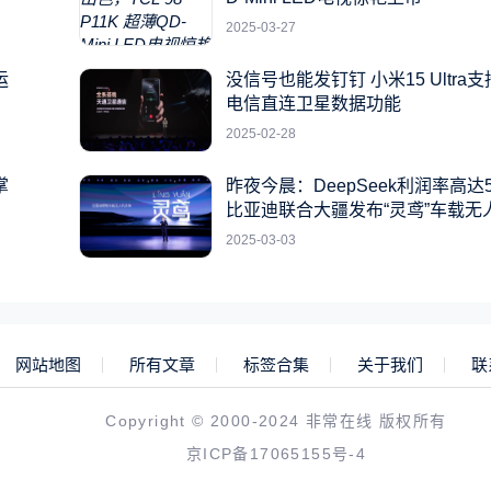
2025-03-27
运
没信号也能发钉钉 小米15 Ultra
电信直连卫星数据功能
2025-02-28
掌
昨夜今晨：DeepSeek利润率高达5
比亚迪联合大疆发布“灵鸢”车载无
统
2025-03-03
网站地图
所有文章
标签合集
关于我们
联
Copyright © 2000-2024 非常在线 版权所有
京ICP备17065155号-4