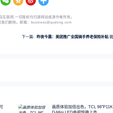
自互联网,一切版权均归源网站或源作者所有。
知我们删除。邮箱：
business@qudong.com
下一篇:
昨夜今晨：美团推广全国骑手养老保险补贴 比亚迪王传福到访小米汽车
可
画质体验加倍出色，TCL 98”P11K
D-Mini LED电视惊艳上市