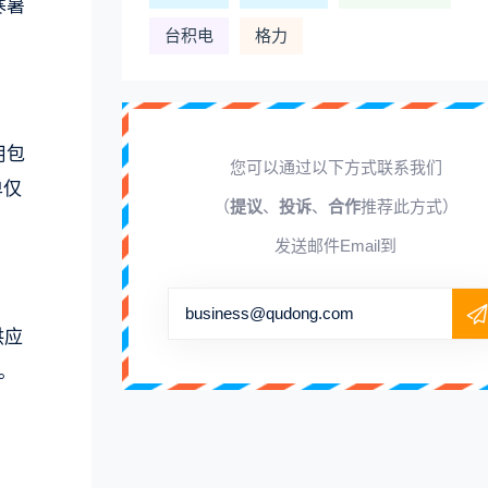
寒暑
台积电
格力
用包
您可以通过以下方式联系我们
单仅
（
提议
、
投诉
、
合作
推荐此方式）
发送邮件Email到
business@qudong.com
供应
。