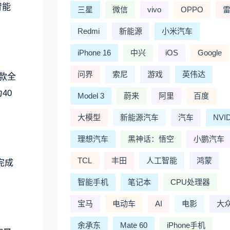
智能
三星
微信
vivo
OPPO
Redmi
新能源
小米汽车
iPhone 16
中兴
iOS
Google
问界
索尼
游戏
英伟达
一款全
40
Model 3
蔚来
阿里
百度
大模型
新能源汽车
汽车
NVI
理想汽车
黑神话：悟空
小鹏汽车
TCL
丰田
人工智能
鸿蒙
完成
智能手机
笔记本
CPU处理器
宝马
电动车
AI
电影
大
余承东
Mate 60
iPhone手机