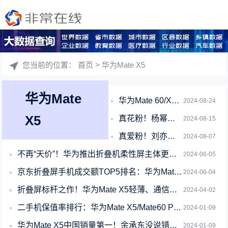
您当前的位置：
首页
> 华为Mate X5
华为Mate
华为Mate 60/X5、Pocket 2新增重磅功能：支持AI消除了 拍照神器
2024-08-24
X5
真花粉！杨幂下单享界S9等提车 还是华为Mate X5用户
2024-08-15
真爱粉！刘亦菲参加《玫瑰的故事》庆功宴：新手机换上华为Mate X5
2024-08-07
不再“天价”！华为推出折叠机柔性屏主体更换活动：Mate X5仅换屏1999元
2024-06-05
京东折叠屏手机成交额TOP5排名：华为Mate X5第一
2024-06-04
折叠屏标杆之作！华为Mate X5轻薄、通信全方位领先：引领折叠屏旗舰之路
2024-04-02
二手机保值率排行：华为Mate X5/Mate60 Pro成保值王 遥遥领先iP
2024-01-09
华为Mate X5中国销量第一！余承东没说错：最强折叠屏还得看华为
2024-01-09