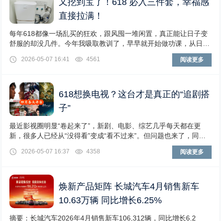
又挖到宝了！618 必入三件套，幸福感
直接拉满！
每年618都像一场乱买的狂欢，跟风囤一堆闲置，真正能让日子变
舒服的却没几件。今年我吸取教训了，早早就开始做功课，从日常
使用出发，锁定了3件不踩雷、真刚需、超提质
2026-05-07 16:41
4561
阅读更多
618想换电视？这台才是真正的“追剧搭
子”
最近影视圈明显“卷起来了”，新剧、电影、综艺几乎每天都在更
新，很多人已经从“没得看”变成“看不过来”。但问题也来了，同一
部剧，有人看得沉浸，有人却总觉得差点意思
2026-05-07 16:37
4358
阅读更多
焕新产品矩阵 长城汽车4月销售新车
10.63万辆 同比增长6.25%
摘要：长城汽车2026年4月销售新车106,312辆，同比增长6.2