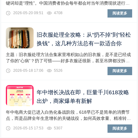
键词却是“理性”。中国消费者协会每年都会对当年消费现状进行调
研，而最近连续两年的调查中，自认为多数时
2026-05-20 09:51
4708
阅读更多
旧衣服处理全攻略：从“扔不掉”到“轻松
换钱”，这几种方法总有一款适合你
主题：旧衣服处理方法合集家里堆积如山的旧衣服，是不是已经成
了你的“心病”？扔了可惜——好多衣服还很新，甚至吊牌都没拆；
送人尴尬——怕对方觉得是“施舍”，好心变负
2026-05-18 17:06
5526
阅读更多
年中增长决战在即，巨量千川618攻略
出炉，商家爆单有新解
年中电商大促已进入白热化备战阶段，618早已不是简单的消费节
点，而是品牌全年生意增长的关键战役，如何高效拿量、精准转化
并降低运营成本，已经成为众多商家的核心诉求
2026-05-15 17:53
5307
阅读更多