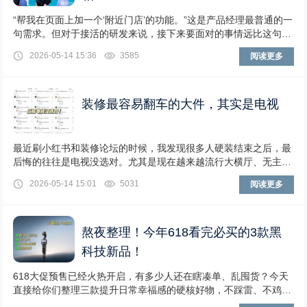
“帮我在页面上加一个‘附近门店’的功能。”这是产品经理最普通的一
句需求。但对于接活的研发来说，接下来要面对的事情远比这句话
复杂得多：数百个API，该用城市检索还
2026-05-14 15:36
3585
阅读更多
装修最容易翻车的大件，其实是电视
最近刷小红书和装修论坛的时候，我发现很多人硬装结束之后，最
后悔的往往是电视没选对。尤其是现在越来越流行大横厅、无主灯
和开放式客厅，电视已经不是单纯“放在那儿播内
2026-05-14 15:01
5031
阅读更多
熬夜整理！今年618看完必买的3款黑
科技新品！
618大促预售已经火热开启，有多少人还在瞎凑单、乱囤货？今天
直接给你们整理三款提升日常幸福感的硬核好物，不踩雷、不鸡
肋，从随身记录、家享巨幕到全屋清洁，全都堪称