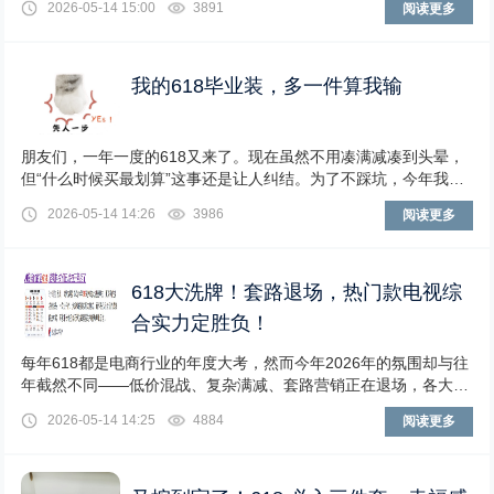
2026-05-14 15:00
3891
阅读更多
我的618毕业装，多一件算我输
朋友们，一年一度的618又来了。现在虽然不用凑满减凑到头晕，
但“什么时候买最划算”这事还是让人纠结。为了不踩坑，今年我换
了策略：不跟风、不贪多，结合自身需求、将
2026-05-14 14:26
3986
阅读更多
618大洗牌！套路退场，热门款电视综
合实力定胜负！
每年618都是电商行业的年度大考，然而今年2026年的氛围却与往
年截然不同——低价混战、复杂满减、套路营销正在退场，各大电
商平台通过周期拉长、玩法简化、全域打通
2026-05-14 14:25
4884
阅读更多