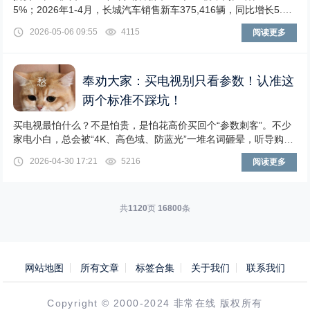
5%；2026年1-4月，长城汽车销售新车375,416辆，同比增长5.2
0%。2026年5
2026-05-06 09:55
4115
阅读更多
奉劝大家：买电视别只看参数！认准这
两个标准不踩坑！
买电视最怕什么？不是怕贵，是怕花高价买回个“参数刺客”。不少
家电小白，总会被“4K、高色域、防蓝光”一堆名词砸晕，听导购一
顿忽悠，回家才发现：画面扁平发灰、看久
2026-04-30 17:21
5216
阅读更多
共
1120
页
16800
条
网站地图
所有文章
标签合集
关于我们
联系我们
Copyright © 2000-2024 非常在线 版权所有