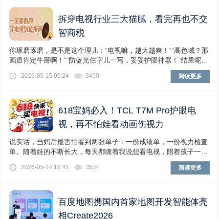
拆穿电视行业三大猫腻，看完再也不交
智商税
你琢磨琢磨，是不是这个理儿：“电视嘛，越大越爽！”“高色域？那
画质肯定牛掰啊！”“防蓝光仨字儿一写，妥妥护眼神器！”结果呢？
吭哧吭哧搬回家，一开机，看个黑夜戏，
2026-05-15 09:24
3450
阅读更多
618宝妈必入！TCL T7M Pro护眼电
视，再不怕娃看动画伤视力
说实话，当妈后最害怕看到两张单子：一份成绩单，一份视力检查
单。随着娃的不断长大，每天都缠着我说想看电视，陪着孩子一起
看电视，也确实是增进亲子感情的好方式，但作为
2026-05-14 16:41
3534
阅读更多
百度地图携国内首家地图开发智能体亮
相Create2026