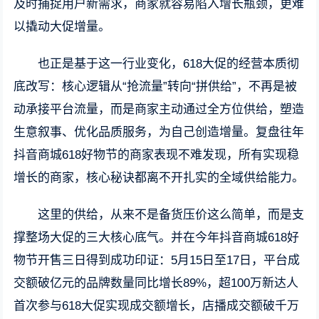
及时捕捉用户新需求，商家就容易陷入增长瓶颈，更难
以撬动大促增量。
也正是基于这一行业变化，618大促的经营本质彻
底改写：核心逻辑从“抢流量”转向“拼供给”，不再是被
动承接平台流量，而是商家主动通过全方位供给，塑造
生意叙事、优化品质服务，为自己创造增量。复盘往年
抖音商城618好物节的商家表现不难发现，所有实现稳
增长的商家，核心秘诀都离不开扎实的全域供给能力。
这里的供给，从来不是备货压价这么简单，而是支
撑整场大促的三大核心底气。并在今年抖音商城618好
物节开售三日得到成功印证：5月15日至17日，平台成
交额破亿元的品牌数量同比增长89%，超100万新达人
首次参与618大促实现成交额增长，店播成交额破千万