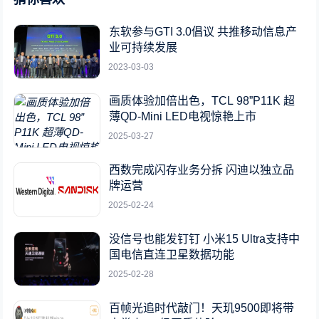
东软参与GTI 3.0倡议 共推移动信息产
业可持续发展
2023-03-03
画质体验加倍出色，TCL 98”P11K 超
薄QD-Mini LED电视惊艳上市
2025-03-27
西数完成闪存业务分拆 闪迪以独立品
牌运营
2025-02-24
没信号也能发钉钉 小米15 Ultra支持中
国电信直连卫星数据功能
2025-02-28
百帧光追时代敲门！天玑9500即将带